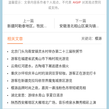
温馨提示：
文章内容系作者个人观点，不代表
AIGIP
对其观点赞同
或支持。
上一篇
下一篇
新疆阿勒泰地区，牧民正赶着牲畜前往深山夏牧场。
安徽淮北相山区渠沟镇张楼村300余亩油葵花盛开
相关文章
关键词：
樱源
北京门头沟斋堂镇灵水村举办第二十三届秋粥节
游客在福建省武夷山市下梅村观光游览
云南红河建水，古陶墙下邂逅建水烟火
重庆沙坪坝庆丰山村的溶洞豆芽轻咖，游客正在游览打卡
游客在新疆克拉玛依世界魔鬼城景区游览
樱源品牌时尚之夜，嘉宾一袭浅粉色吊带短裙亮相
湖北宣恩：游绿水青山 享夏日清凉
陕西西安雁塔区大雁塔北广场，音乐喷泉水舞秀精彩上演