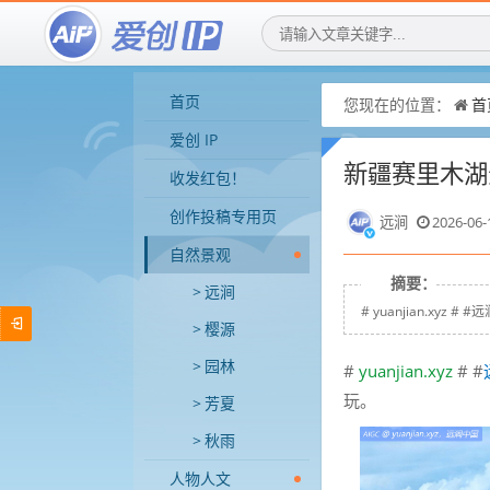
首页
您现在的位置：
首
爱创 IP
新疆赛里木湖
收发红包！
创作投稿专用页
远涧
2026-06-
自然景观
摘要：
远涧
# yuanjian.x
樱源
园林
#
yuanjian.xyz
# #
玩。
芳夏
秋雨
人物人文