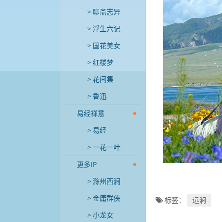
聊斋志异
浮生六记
国花美女
红楼梦
花间集
鲁迅
易经禅意
易经
一花一叶
更多IP
滁州西涧
金庸群侠
标签：
远涧
小龙女