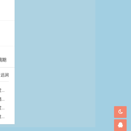
摘期
：
远涧
玩
橙
海
然