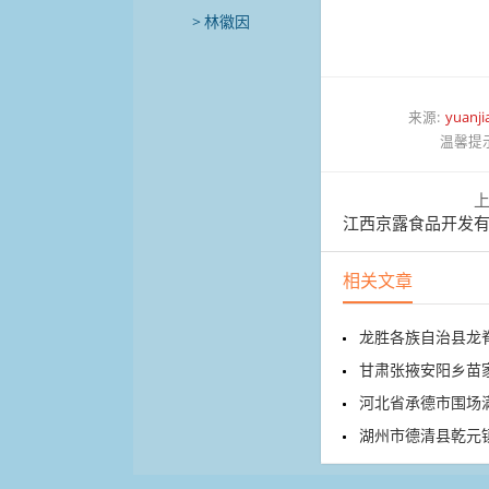
林徽因
来源:
yuanji
温馨提
江西京露食品开发有限公司
相关文章
龙胜各族自治县龙
甘肃张掖安阳乡苗家堡村30
河北省承德市围场满族
湖州市德清县乾元镇卫