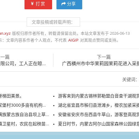
打赏
分享
文章投稿或转载声明：
an.xyz
版权归原作者所有，转载请保留出处。本站文章发布于 2026-06-13
示：
文章内容系作者个人观点，不代表
AIGIP
对其观点赞同或支持。
上一篇
下一篇
，工人正在晾晒、加工酱制品
广西横州市中华茉莉园茉莉花进入采
关键词
脊梯田美景。
游客来到内蒙古锡林郭勒盟白音查干湖观赏游
00多亩有机枸杞进入头茬采摘季
湖北省宜昌市秭归县泄滩乡，橙农加紧采摘夏
蒙古族自治县坝上草原满目青翠
安徽省安庆市岳西县牛草山，游客登高观赏日出云
星村，农民在起秧苗、插秧苗
夏日时节，内蒙古阿尔山国家森林公园绿意盎