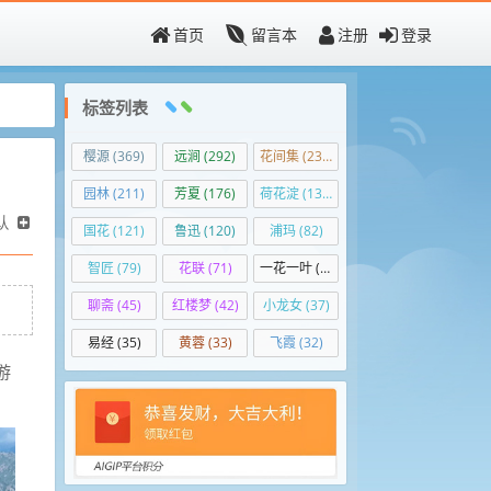
首页
留言本
注册
登录
标签列表
樱源
(369)
远涧
(292)
花间集
(236)
园林
(211)
芳夏
(176)
荷花淀
(139)
认
国花
(121)
鲁迅
(120)
浦玛
(82)
智匠
(79)
花联
(71)
一花一叶
(50)
聊斋
(45)
红楼梦
(42)
小龙女
(37)
易经
(35)
黄蓉
(33)
飞霞
(32)
游