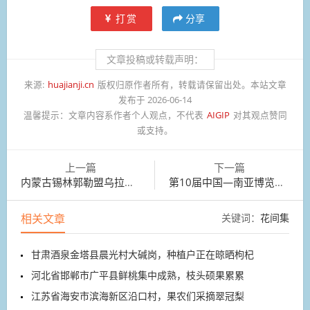
打赏
分享
文章投稿或转载声明：
来源:
huajianji.cn
版权归原作者所有，转载请保留出处。本站文章
发布于 2026-06-14
温馨提示：
文章内容系作者个人观点，不代表
AIGIP
对其观点赞同
或支持。
上一篇
下一篇
内蒙古锡林郭勒盟乌拉盖草原草木葱茏、碧波万顷
第10届中国—南亚博览会正在云南昆明举行
相关文章
关键词：
花间集
甘肃酒泉金塔县晨光村大碱岗，种植户正在晾晒枸杞
河北省邯郸市广平县鲜桃集中成熟，枝头硕果累累
江苏省海安市滨海新区沿口村，果农们采摘翠冠梨