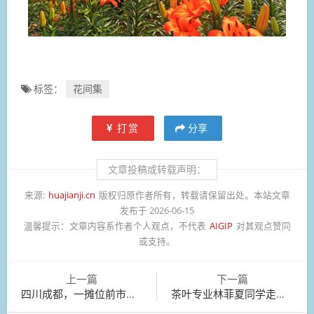
标签：
花间集
打赏
分享
文章投稿或转载声明：
来源:
huajianji.cn
版权归原作者所有，转载请保留出处。本站文章
发布于 2026-06-15
温馨提示：
文章内容系作者个人观点，不代表
AIGIP
对其观点赞同
或支持。
上一篇
下一篇
四川成都，一摊位前市民正在挑选粽子。
茶叶专业林菲夏同学走进武夷山徒步登山调研