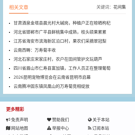
相关文章
关键词：
花间集
甘肃酒泉金塔县晨光村大碱岗，种植户正在晾晒枸杞
河北省邯郸市广平县鲜桃集中成熟，枝头硕果累累
江苏省海安市滨海新区沿口村，果农们采摘翠冠梨
云南西畴：万寿菊丰收
河北石家庄宋家庄村，农户在田间管护文玩葫芦
四川省眉山市仁寿县富加镇，工作人员正在整理葡萄
2026昆明宠物博览会在云南省昆明市启幕
云南腾冲固东镇凤凰山的万寿菊竞相绽放
更多精彩
免责声明
赞助我们
关于本站
网站地图
举报中心
订阅本站