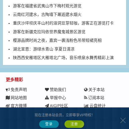
游客在福建省武夷山市下梅村观光游览
云南红河建水，古陶墙下邂逅建水烟火
重庆沙坪坝庆丰山村的溶洞豆芽轻咖，游客正在游览打卡
游客在新疆克拉玛依世界魔鬼城景区游览
樱源品牌时尚之夜，嘉宾一袭浅粉色吊带短裙亮相
湖北宣恩：游绿水青山 享夏日清凉
陕西西安雁塔区大雁塔北广场，音乐喷泉水舞秀精彩上演
更多精彩
免责声明
赞助我们
关于本站
网站地图
举报中心
订阅本站
官方微博
AIGIP社区
云盘统计
现在注册本站会员，立即尊享VIP特权！
Copyright
2022-2027
AIGIP社区
版权所有.
BigipTeam
运维
沪
登录
注册
ICP备2023008229号-1