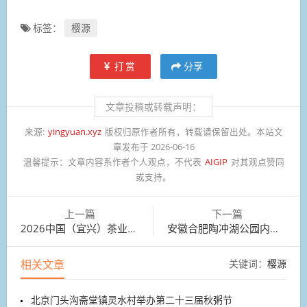
标签：
樱源
打赏
分享
文章投稿或转载声明：
来源:
yingyuan.xyz
版权归原作者所有，转载请保留出处。本站文
章发布于 2026-06-16
温馨提示：
文章内容系作者个人观点，不代表
AIGIP
对其观点赞同
或支持。
上一篇
下一篇
2026中国（宜兴）茶业博览会于江苏宜兴窑湖小镇开幕
安徽合肥陶冲湖公园内荷花争相绽放
相关文章
关键词：
樱源
北京门头沟斋堂镇灵水村举办第二十三届秋粥节