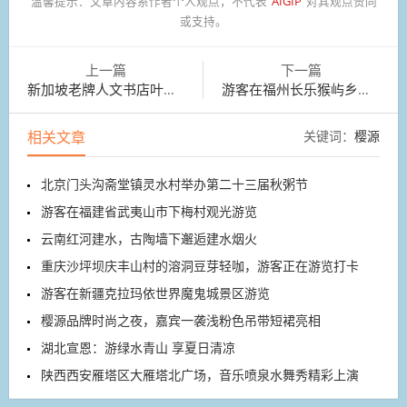
温馨提示：
文章内容系作者个人观点，不代表
AIGIP
对其观点赞同
或支持。
上一篇
下一篇
新加坡老牌人文书店叶壹堂，天津首店正式开门迎客
游客在福州长乐猴屿乡猴屿洞天岩景区参观
相关文章
关键词：
樱源
北京门头沟斋堂镇灵水村举办第二十三届秋粥节
游客在福建省武夷山市下梅村观光游览
云南红河建水，古陶墙下邂逅建水烟火
重庆沙坪坝庆丰山村的溶洞豆芽轻咖，游客正在游览打卡
游客在新疆克拉玛依世界魔鬼城景区游览
樱源品牌时尚之夜，嘉宾一袭浅粉色吊带短裙亮相
湖北宣恩：游绿水青山 享夏日清凉
陕西西安雁塔区大雁塔北广场，音乐喷泉水舞秀精彩上演