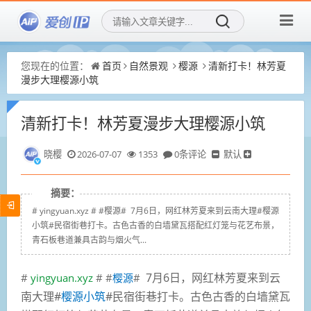
您现在的位置：
首页
自然景观
樱源
清新打卡！林芳夏
漫步大理樱源小筑
清新打卡！林芳夏漫步大理樱源小筑
晓樱
2026-07-07
1353
0条评论
默认
摘要：
# yingyuan.xyz # #樱源# 7月6日，网红林芳夏来到云南大理#樱源
小筑#民宿街巷打卡。古色古香的白墙黛瓦搭配红灯笼与花艺布景，
青石板巷道兼具古韵与烟火气...
7月6日，网红林芳夏来到云
#
yingyuan.xyz
# #
樱源
#
南大理#
樱源小筑
#民宿街巷打卡。古色古香的白墙黛瓦