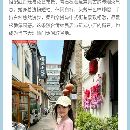
搭配红灯笼与花艺布景，青石板巷道兼具古韵与烟火气
息。她身着浅粉短袖、休闲白裤，头戴米色棒球帽，手
持白杯悠然漫步，柔和穿搭与中式街巷景致相融，尽显
松弛氛围感。这条融合传统民居与新式小店的街巷，也
成为当下大理热门休闲取景地。