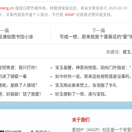
meng.cn
版权归原作者所有，转载请保留出处。本站文章发布于 2025-03-10
示：
文章内容系作者个人观点，不代表
AIGIP
对其观点赞同或支持。
上一篇
下一篇
至通俗图书馆小坐
写成一想，原来就是个蔷薇花的“蔷”
关键词：
黛玉
宝钗笑道：我只打你！
宝玉虽醒，神意尚恍惚，因向门外指说：“才出去了。”
的进了镜壁一看
如今听你一说，原来这些规矩竟是没事的，只要词句新奇为
钱呢，是跌了人值钱？
宝玉掏出香来焚上，含泪施了半礼
道：好姐姐！饶了我罢！
妙玉便斟了一斝，递与宝钗。
关于我们
爱创IP（AIGIP）社区是一个