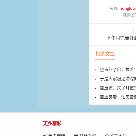
来源:
honglou
温馨提
下午同徐吉轩
相关文章
黛玉红了脸，拉着
于是大家蹑足潜踪
黛玉道：跌了灯值
黛玉笑着，忙央告
更多精彩