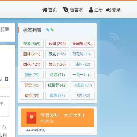
首页
留言本
注册
登录
，我砸
标签列表
樱源
(369)
远涧
(292)
花间集
(236)
园林
(211)
芳夏
(176)
荷花淀
(139)
国花
(121)
鲁迅
(120)
浦玛
(82)
智匠
(79)
花联
(71)
一花一叶
(50)
认
聊斋
(45)
红楼梦
(42)
小龙女
(37)
易经
(35)
黄蓉
(33)
飞霞
(32)
说不
，心
么捞