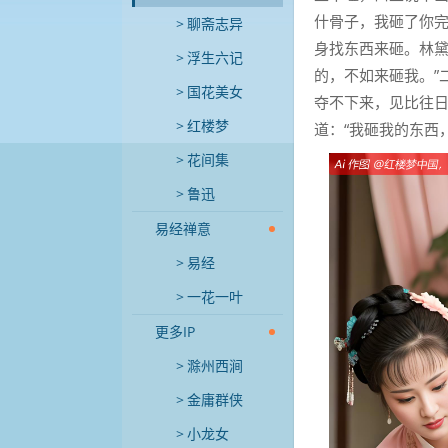
什骨子，我砸了你完
聊斋志异
身找东西来砸。林黛
浮生六记
的，不如来砸我。”
国花美女
夺不下来，见比往
红楼梦
道：“我砸我的东西
花间集
鲁迅
易经禅意
易经
一花一叶
更多IP
滁州西涧
金庸群侠
小龙女