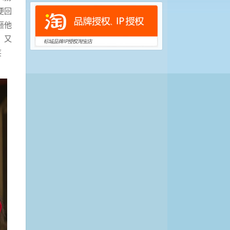
便回
砸他
，又
笑