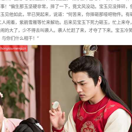
事！”偏生那玉坚硬非常，摔了一下，竟文风没动。宝玉见没摔碎，
玉见他如此，早已哭起来，说道：“何苦来，你摔砸那哑吧物件。有
二人闹着，紫鹃雪雁等忙来解劝。后来见宝玉下死力砸玉，忙上来夺
日闹的大了，少不得去叫袭人。袭人忙赶了来，才夺了下来。宝玉冷
，与你们什么相干！”