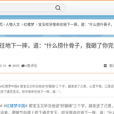
页
人物人文
红楼梦
宝玉咬牙恨命往地下一摔，道：“什么捞什骨子
往地下一摔，道：“什么捞什骨子，我砸了你完
3-10
3695
0条评论
默
g.cn # #红楼梦中国# 那宝玉又听见他说“好姻缘”三个字，越发逆了己意，心里干噎，口里
抓下通灵宝玉，咬牙恨命往地下一摔，道：“...
# #
红楼梦中国
# 那宝玉又听见他说“好姻缘”三个字，越发逆了己意
话来，便赌气向颈上抓下通灵宝玉，咬牙恨命往地下一摔，道：“什