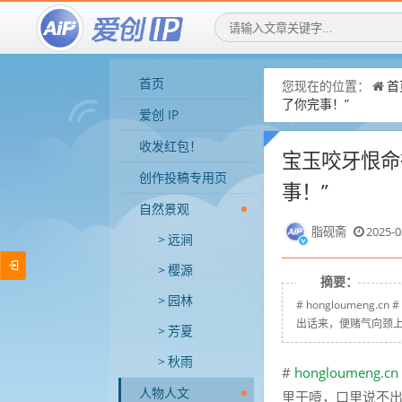
首页
您现在的位置：
首
了你完事！”
爱创 IP
收发红包！
宝玉咬牙恨命
创作投稿专用页
事！”
自然景观
脂砚斋
2025-0
远涧
樱源
摘要：
园林
# hongloumen
出话来，便赌气向颈上
芳夏
秋雨
#
hongloumeng.cn
人物人文
里干噎，口里说不出