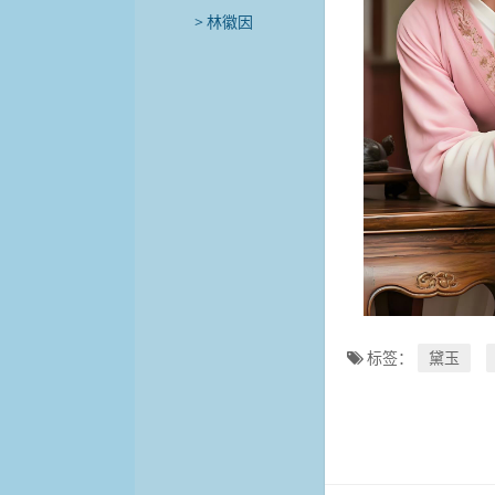
林徽因
标签：
黛玉