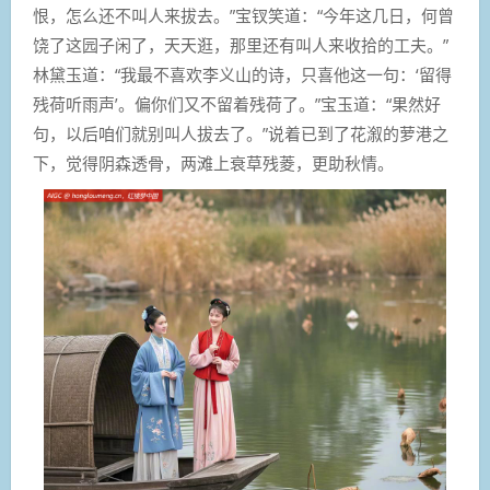
恨，怎么还不叫人来拔去。”宝钗笑道：“今年这几日，何曾
饶了这园子闲了，天天逛，那里还有叫人来收拾的工夫。”
林黛玉道：“我最不喜欢李义山的诗，只喜他这一句：‘留得
残荷听雨声’。偏你们又不留着残荷了。”宝玉道：“果然好
句，以后咱们就别叫人拔去了。”说着已到了花溆的萝港之
下，觉得阴森透骨，两滩上衰草残菱，更助秋情。