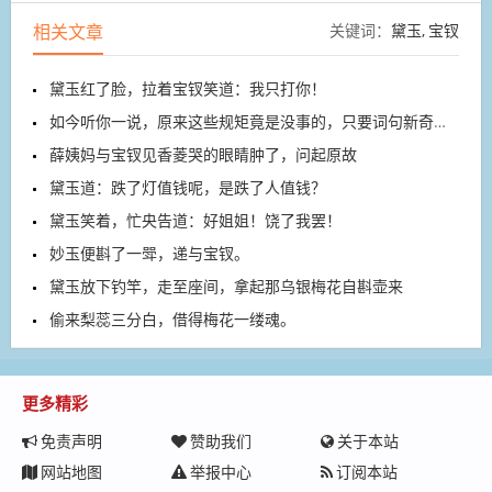
相关文章
关键词：
黛玉
宝钗
黛玉红了脸，拉着宝钗笑道：我只打你！
如今听你一说，原来这些规矩竟是没事的，只要词句新奇为上
薛姨妈与宝钗见香菱哭的眼睛肿了，问起原故
黛玉道：跌了灯值钱呢，是跌了人值钱？
黛玉笑着，忙央告道：好姐姐！饶了我罢！
妙玉便斟了一斝，递与宝钗。
黛玉放下钓竿，走至座间，拿起那乌银梅花自斟壶来
偷来梨蕊三分白，借得梅花一缕魂。
更多精彩
免责声明
赞助我们
关于本站
网站地图
举报中心
订阅本站