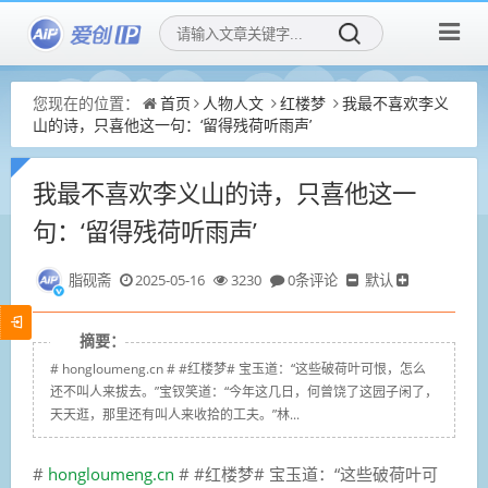
您现在的位置：
首页
人物人文
红楼梦
我最不喜欢李义
山的诗，只喜他这一句：‘留得残荷听雨声’
我最不喜欢李义山的诗，只喜他这一
句：‘留得残荷听雨声’
脂砚斋
2025-05-16
3230
0条评论
默认
摘要：
# hongloumeng.cn # #红楼梦# 宝玉道：“这些破荷叶可恨，怎么
还不叫人来拔去。”宝钗笑道：“今年这几日，何曾饶了这园子闲了，
天天逛，那里还有叫人来收拾的工夫。”林...
#
hongloumeng.cn
# #红楼梦# 宝玉道：“这些破荷叶可