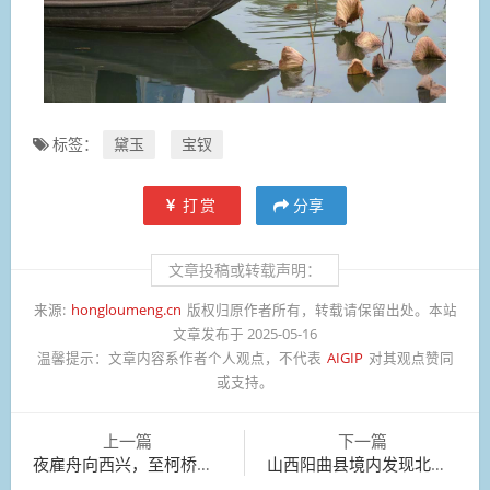
标签：
黛玉
宝钗
打赏
分享
文章投稿或转载声明：
来源:
hongloumeng.cn
版权归原作者所有，转载请保留出处。本站
文章发布于 2025-05-16
温馨提示：
文章内容系作者个人观点，不代表
AIGIP
对其观点赞同
或支持。
上一篇
下一篇
夜雇舟向西兴，至柯桥大风，泊良久。
山西阳曲县境内发现北齐至隋代摩崖造像