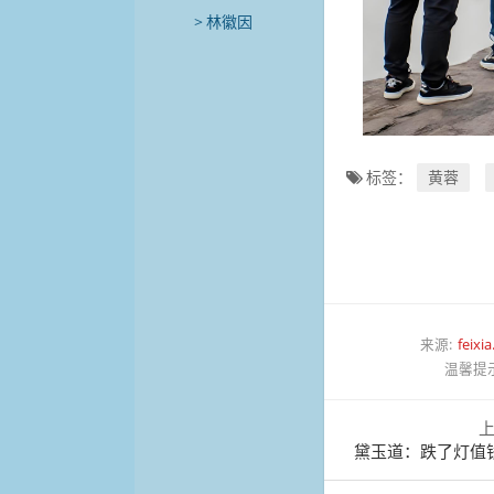
林徽因
标签：
黄蓉
来源:
feixi
温馨提
黛玉道：跌了灯值