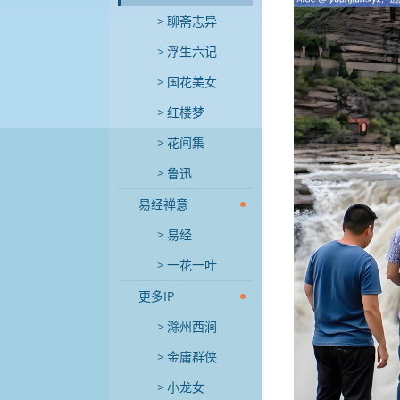
聊斋志异
浮生六记
国花美女
红楼梦
花间集
鲁迅
易经禅意
易经
一花一叶
更多IP
滁州西涧
金庸群侠
小龙女