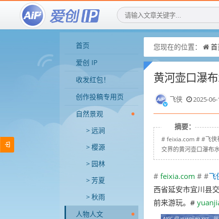
首页
您现在的位置：
首
爱创 IP
黄河壶口瀑布
收发红包！
创作投稿专用页
飞侠
2025-06-
自然景观
摘要：
远涧
# feixia.com
樱源
交界的黄河壶口瀑布水
园林
#
feixia.com
# #
飞
芳夏
西省延安市宜川县
秋雨
前来游玩。
# 
y
uanji
人物人文