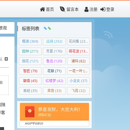
首页
留言本
注册
登录
景观
标签列表
樱源
(369)
远涧
(292)
花间集
(236)
园林
(211)
芳夏
(176)
荷花淀
(139)
认
国花
(121)
鲁迅
(120)
浦玛
(82)
智匠
(79)
花联
(71)
一花一叶
(50)
聊斋
(45)
红楼梦
(42)
小龙女
(37)
川县
易经
(35)
黄蓉
(33)
飞霞
(32)
和陕
游客