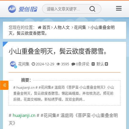
您现在的位置：
首页
人物人文
花间集
小山重叠金明
灭，鬓云欲度香腮雪。
小山重叠金明灭，鬓云欲度香腮雪。
花间集
2024-12-29
3595
0条评论
默认
摘要：
# huajianji.cn # #花间集# 温庭筠《菩萨蛮·小山重叠金明灭》小山
重叠金明灭，鬓云欲度香腮雪。懒起画蛾眉，弄妆梳洗迟。照花前
后镜，花面交相映。新帖绣罗襦，双双金鹧鸪...
#
huajianji.cn
# #花间集# 温庭筠《菩萨蛮·小山重叠金明
灭》