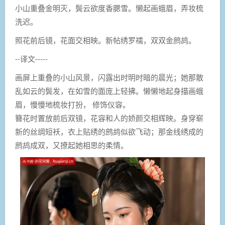
小山重叠金明灭，鬓云欲度香腮雪。懒起画蛾眉，弄妆梳
洗迟。
照花前后镜，花面交相映。新帖绣罗襦，双双金鹧鸪。
--译文-----
画屏上重叠的小山风景，闪露出时明时暗的晨光；她那散
乱如云的鬓发，在如雪的面庞上轻拂。懒懒地起身描画蛾
眉，慢慢地梳妆打扮， 修饰仪容。
簪花时置放前后双镜，花容和人的娇颜交相辉映。身穿崭
新的丝绸短袄，衣上贴绣的鹧鸪似欲飞动；那金线绣成的
鹧鸪成双，又撩起她相思的柔情。