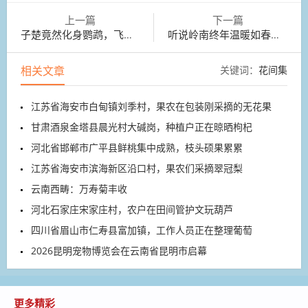
上一篇
下一篇
子楚竟然化身鹦鹉，飞到我闺房里来了
听说岭南终年温暖如春，花开不谢，叶绿长春
相关文章
关键词：
花间集
江苏省海安市白甸镇刘季村，果农在包装刚采摘的无花果
甘肃酒泉金塔县晨光村大碱岗，种植户正在晾晒枸杞
河北省邯郸市广平县鲜桃集中成熟，枝头硕果累累
江苏省海安市滨海新区沿口村，果农们采摘翠冠梨
云南西畴：万寿菊丰收
河北石家庄宋家庄村，农户在田间管护文玩葫芦
四川省眉山市仁寿县富加镇，工作人员正在整理葡萄
2026昆明宠物博览会在云南省昆明市启幕
更多精彩