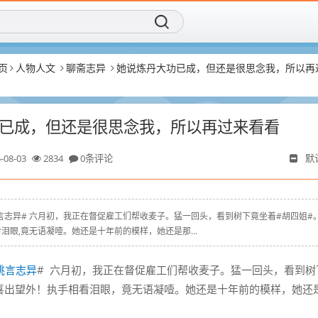
页
人物人文
聊斋志异
她说炼丹大功已成，但还是很思念我，所以再
已成，但还是很思念我，所以再过来看看
-08-03
2834
0条评论
默
m # #姚言志异# 六月初，我正在督促雇工们帮收麦子。猛一回头，看到树下竟坐着#胡四姐#
泪眼,竟无语凝噎。她还是十年前的模样，她还是那...
姚言志异
# 六月初，我正在督促雇工们帮收麦子。猛一回头，看到树
喜出望外！执手相看泪眼，竟无语凝噎。她还是十年前的模样，她还