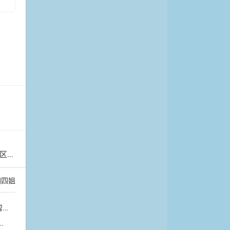
迷人
胡四姐
。