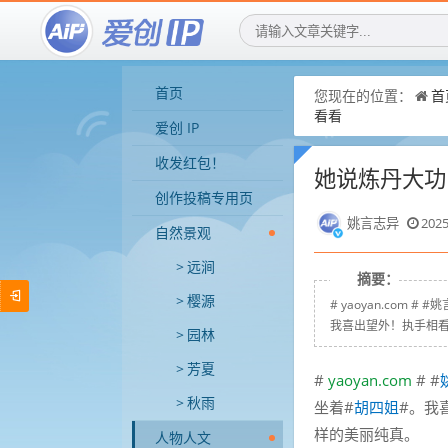
首页
您现在的位置：
首
看看
爱创 IP
收发红包！
她说炼丹大功
创作投稿专用页
姚言志异
2025
自然景观
远涧
摘要：
樱源
# yaoyan.co
我喜出望外！执手相看
园林
芳夏
#
yaoyan.com
# #
秋雨
坐着#
胡四姐
#。我
样的美丽纯真。
人物人文