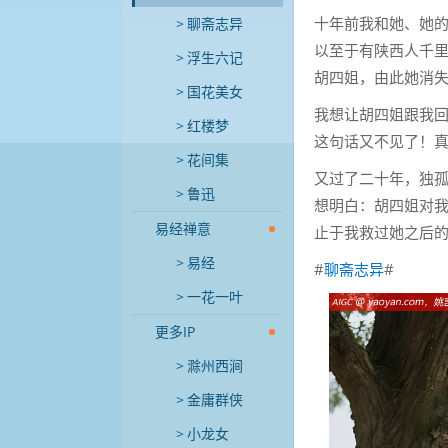
十年前我和她、她
聊斋志异
以至于有陕西人千
浮生六记
胡四姐，由此她消
国花美女
我想让胡四姐跟我
红楼梦
这句话又不见了！
花间集
又过了二十年，独
鲁迅
想明白：胡四姐对
易经禅意
止于我救过她之后
易经
#
聊斋志异
#
一花一叶
更多IP
滁州西涧
金庸群侠
小龙女