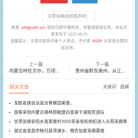
文章投稿或转载声明：
来源:
yingyuan.xyz
版权归原作者所有，转载请保留出处。本站文
章发布于 2025-08-25
温馨提示：
文章内容系作者个人观点，不代表
AIGIP
对其观点赞同
或支持。
上一篇
下一篇
内蒙古呼伦贝尔，万顷麦田一片金黄
贵州省黔东南州，从江县水稻迎来成熟季
相关文章
关键词：
远涧
龙胜各族自治县龙脊梯田美景。
游客来到内蒙古锡林郭勒盟白音查干湖观赏游玩
甘肃张掖安阳乡苗家堡村3000多亩有机枸杞进入头茬采摘季
湖北省宜昌市秭归县泄滩乡，橙农加紧采摘夏橙