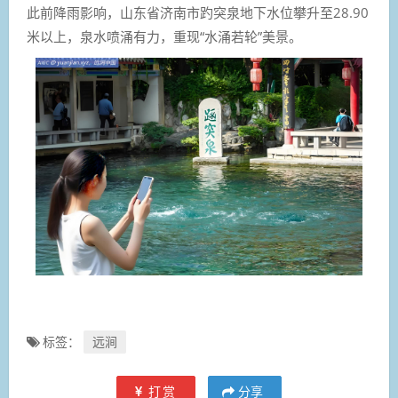
此前降雨影响，山东省济南市趵突泉地下水位攀升至28.90
米以上，泉水喷涌有力，重现“水涌若轮”美景。
标签：
远涧
打赏
分享