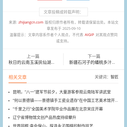
文章投稿或转载声明：
来源:
zhijiangcn.com
版权归原作者所有，转载请保留出处。本站文
章发布于 2025-09-10
温馨提示：
文章内容系作者个人观点，不代表
AIGIP
对其观点赞同
或支持。
上一篇
下一篇
秋日的云南玉溪抚仙湖，湖水澄澈通透
新疆石河子的蟠桃多汁味甜
相关文章
关键词：
智匠
昆明，“八一”建军节前夕，大量游客参观云南陆军讲武堂
“何以景德镇——景德镇手工瓷业遗存”在中国工艺美术馆开展
“千里之行”全国美术学院毕业作品展在北京宋庄开幕
辽宁省博物馆文创产品热度持续攀升
世界同框·幸会保山。探寻永子围棋的制作技艺