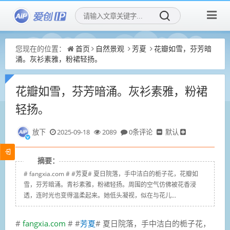
您现在的位置：
首页
自然景观
芳夏
花瓣如雪，芬芳暗
涌。灰衫素雅，粉裙轻扬。
花瓣如雪，芬芳暗涌。灰衫素雅，粉裙
轻扬。
放下
2025-09-18
2089
0条评论
默认
摘要：
# fangxia.com # #芳夏# 夏日院落，手中洁白的栀子花，花瓣如
雪，芬芳暗涌。青衫素雅，粉裙轻扬。周围的空气仿佛被花香浸
透，连时光也变得温柔起来。她低头凝视，似在与花儿...
#
fangxia.com
# #
芳夏
# 夏日院落，手中洁白的栀子花，