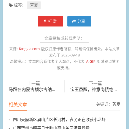
标签：
芳夏
打赏
分享
文章投稿或转载声明：
来源:
fangxia.com
版权归原作者所有，转载请保留出处。本站文章
发布于 2025-09-18
温馨提示：
文章内容系作者个人观点，不代表
AIGIP
对其观点赞同
或支持。
上一篇
下一篇
马群在内蒙古额尔古纳市额尔古纳湿地旁吃草
宝玉虽醒，神意尚恍惚，因向门外指说：“才出去了。”
相关文章
关键词：
芳夏
四川天府新区眉山片区长河村，农民正在收获小龙虾
广西贺州市昭平县大脑山高山茶园满目翠绿