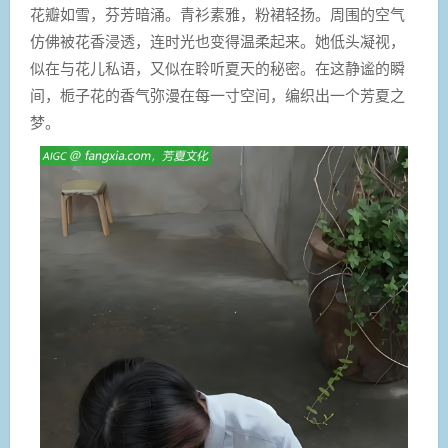
花瓣如雪，芬芳暗涌。青衫素雅，粉裙轻扬。周围的空气
仿佛被花香浸透，连时光也变得温柔起来。她低头凝视，
似在与花儿私语，又似在聆听夏天的秘密。在这静谧的瞬
间，栀子花的香气弥漫在每一寸空间，编织出一个芳夏之
梦。