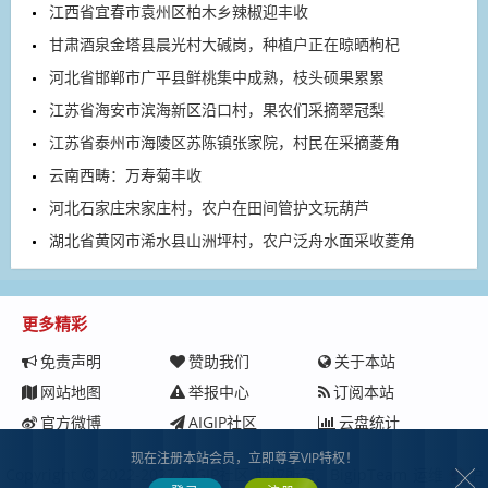
江西省宜春市袁州区柏木乡辣椒迎丰收
甘肃酒泉金塔县晨光村大碱岗，种植户正在晾晒枸杞
河北省邯郸市广平县鲜桃集中成熟，枝头硕果累累
江苏省海安市滨海新区沿口村，果农们采摘翠冠梨
江苏省泰州市海陵区苏陈镇张家院，村民在采摘菱角
云南西畴：万寿菊丰收
河北石家庄宋家庄村，农户在田间管护文玩葫芦
湖北省黄冈市浠水县山洲坪村，农户泛舟水面采收菱角
更多精彩
免责声明
赞助我们
关于本站
网站地图
举报中心
订阅本站
官方微博
AIGIP社区
云盘统计
现在注册本站会员，立即尊享VIP特权！
Copyright
2022-2027
AIGIP社区
版权所有.
BigipTeam
运维
沪