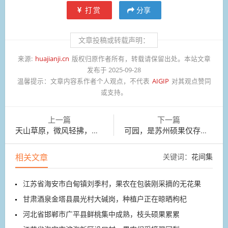
打赏
分享
文章投稿或转载声明：
来源:
huajianji.cn
版权归原作者所有，转载请保留出处。本站文章
发布于 2025-09-28
温馨提示：
文章内容系作者个人观点，不代表
AIGIP
对其观点赞同
或支持。
上一篇
下一篇
天山草原，微风轻拂，山峦叠翠，云雾缠绕。
可园，是苏州硕果仅存的书院园林。
相关文章
关键词：
花间集
江苏省海安市白甸镇刘季村，果农在包装刚采摘的无花果
甘肃酒泉金塔县晨光村大碱岗，种植户正在晾晒枸杞
河北省邯郸市广平县鲜桃集中成熟，枝头硕果累累