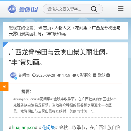
您现在的位置：
首页
人物人文
花间集
广西龙脊梯田与
云雾山景美丽壮阔，“丰”景如画。
广西龙脊梯田与云雾山景美丽壮阔，
“丰”景如画。
花间集
2025-09-28
1759
0条评论
默认
摘要：
#huajianji.cn# #花间集# 金秋丰收季节，在广西壮族自治区桂林市
龙胜各族自治县龙脊镇，当地群众种植的稻谷和水果迎来丰收盛
景，龙脊梯田与云雾山景相互映衬，美丽而壮阔，“...
#
huajianji.cn
# #
花间集
# 金秋丰收季节，在广西壮族自治