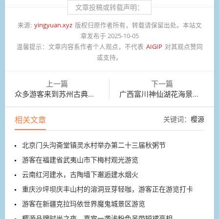
文章投稿或转载声明：
来源:
yingyuan.xyz
版权归原作者所有，转载请保留出处。本站文
章发布于 2025-10-05
温馨提示：
文章内容系作者个人观点，不代表
AIGIP
对其观点赞同
或支持。
上一篇
下一篇
众多游客来到苏州古典园林狮子林观光游览
广西富川神仙湖花海景区花卉竞相开放
相关文章
关键词：
樱源
北京门头沟斋堂镇灵水村举办第二十三届秋粥节
游客在福建省武夷山市下梅村观光游览
云南红河建水，古陶墙下邂逅建水烟火
重庆沙坪坝庆丰山村的溶洞豆芽轻咖，游客正在游览打卡
游客在新疆克拉玛依世界魔鬼城景区游览
樱源品牌时尚之夜，嘉宾一袭浅粉色吊带短裙亮相