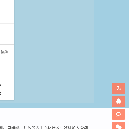
。
：
远涧
翠
苗
非营利、自组织、开放的去中心化社区；欢迎加入爱创