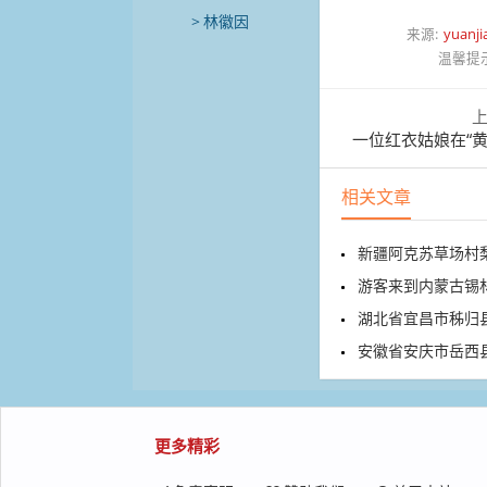
林徽因
来源:
yuanji
温馨提
一位红衣姑娘在“
相关文章
新疆阿克苏草场村
游客来到内蒙古锡林
湖北省宜昌市秭归县
安徽省安庆市岳西县牛
更多精彩