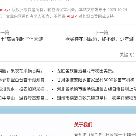
an.xyz
版权归原作者所有，转载请保留出处。本站文章发布于 2025-10-24
示：
文章内容系作者个人观点，不代表
AIGIP
对其观点赞同或支持。
上一篇
下一篇
黄土”高坡唱起了信天游
欲买桂花同载酒，终不似，少年游
关键词
梨园，果农在采摘香梨。
龙胜各族自治县龙脊梯田美景。
郭勒盟白音查干湖观赏游玩
甘肃张掖安阳乡苗家堡村3000多亩有机枸杞进入头茬采摘季
泄滩乡，橙农加紧采摘夏橙
河北省承德市围场满族蒙古族自治县坝上草原满目青
草山，游客登高观赏日出云海
湖州市德清县乾元镇卫星村，农民在起秧苗、插秧
关于我们
爱创IP（AIGIP）社区是一个