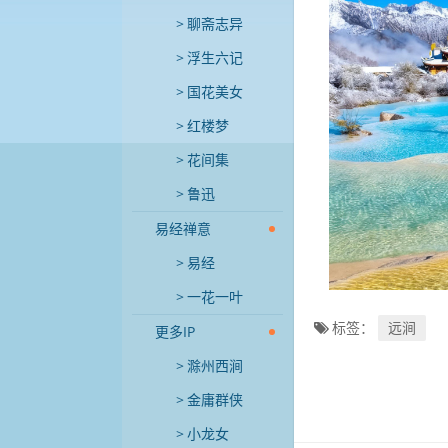
聊斋志异
浮生六记
国花美女
红楼梦
花间集
鲁迅
易经禅意
易经
一花一叶
标签：
远涧
更多IP
滁州西涧
金庸群侠
小龙女