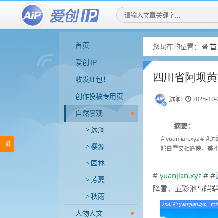
首页
您现在的位置：
首
爱创 IP
四川省阿坝黄
收发红包！
创作投稿专用页
远涧
2025-10-
自然景观
摘要：
远涧
# yuanjian.x
樱源
皑白雪交相辉映，美不胜
园林
#
yuanjian.xyz
# #
芳夏
降雪，五彩池与皑
秋雨
人物人文