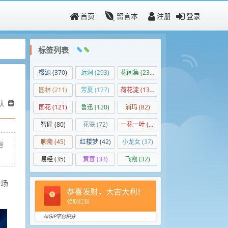
首页
留言本
注册
登录
标签列表
樱源
(370)
远涧
(293)
花间集
(237)
园林
(211)
芳夏
(177)
荷花淀
(139)
认
国花
(121)
鲁迅
(120)
浦玛
(82)
智匠
(80)
花联
(72)
一花一叶
(50)
聊斋
(45)
红楼梦
(42)
小龙女
(37)
皑
易经
(35)
黄蓉
(33)
飞霞
(32)
一场