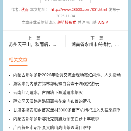
作者:
秋雨
本文地址：
http://www.23600.com/851.html
发布于
2025-11-04
文章转载或复制请以
超链接形式
并注明出处
AIGIP
上一篇
下一篇
苏州天平山，秋雨后，晨炼中。
湖南省永州市兴桥村，村民正在采摘金秋砂糖橘
相关文章
内蒙古鄂尔多斯2026年物资交流会现场霓虹闪烁、人头攒动
游客来到内蒙古锡林郭勒盟白音查干湖观赏游玩
云南红河建水，古陶墙下邂逅建水烟火
静安区天潼路道路隔离带花箱内布置的荷花
甘肃张掖安阳乡苗家堡村3000多亩有机枸杞进入头茬采摘季
内蒙古鄂尔多斯鄂托克前旗万余亩白萝卜丰收季
广西贺州市昭平县大脑山高山茶园满目翠绿