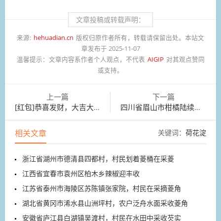
文章投稿或转载声明：
来源:
hehuadian.cn
版权归原作者所有，转载请保留出处。本站文
章发布于 2025-11-07
温馨提示：
文章内容系作者个人观点，不代表
AIGIP
对其观点赞同
或支持。
上一篇
下一篇
[红包]恭喜发财，大吉大利！
四川省眉山市柑橘陆续成熟，果农们忙着采摘柑橘
相关文章
关键词：
荷花淀
浙江省湖州市德清县四都村，村民划着菱桶在采菱
江西省宜春市袁州区柏木乡辣椒迎丰收
江苏省泰州市海陵区苏陈镇张家院，村民在采摘菱角
湖北省黄冈市浠水县山洲坪村，农户泛舟水面采收菱角
安徽省庐江县白湖镇吴渡村，村民在水田中采收芡实