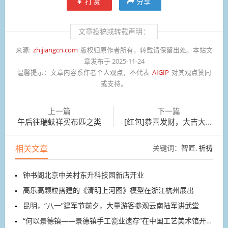
打赏
分享
文章投稿或转载声明：
来源:
zhijiangcn.com
版权归原作者所有，转载请保留出处。本站文
章发布于 2025-11-24
温馨提示：
文章内容系作者个人观点，不代表
AIGIP
对其观点赞同
或支持。
上一篇
下一篇
午后往瑞蚨祥买布匹之类
[红包]恭喜发财，大吉大利！
相关文章
关键词：
智匠
祈祷
钟书阁北京中关村东升科技园新店开业
高乐高颗粒搭建的《清明上河图》模型在浙江杭州展出
昆明，“八一”建军节前夕，大量游客参观云南陆军讲武堂
“何以景德镇——景德镇手工瓷业遗存”在中国工艺美术馆开展