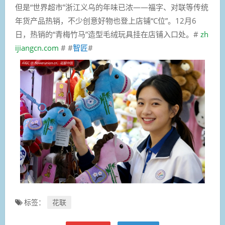
但是“世界超市”浙江义乌的年味已浓——福字、对联等传统
年货产品热销，不少创意好物也登上店铺“C位”。12月6
日，热销的“青梅竹马”造型毛绒玩具挂在店铺入口处。
#
zh
ijiangcn.com
# #
智匠
#
标签：
花联