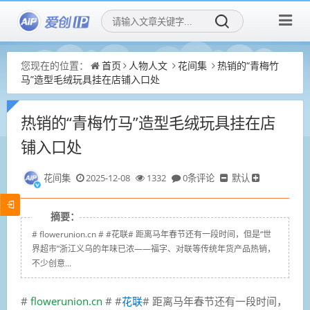
您现在的位置：
首页
人物人文
花间集
热销的“青梅竹
马”造型毛绒玩具挂在店铺入口处
热销的“青梅竹马”造型毛绒玩具挂在店
铺入口处
花间集
2025-12-08
1332
0条评论
默认
摘要：
# flowerunion.cn # #花联# 距离马年春节还有一段时间，但是“世
界超市”浙江义乌的年味已浓——福字、对联等传统年货产品热销，
不少创意...
#
flowerunion.cn
# #
花联
# 距离马年春节还有一段时间，