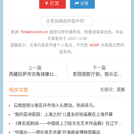
打赏
分享
文章投稿或转载声明：
来源:
flowerunion.cn
版权归原作者所有，转载请保留出处。本站
文章发布于 2025-12-08
温馨提示：
文章内容系作者个人观点，不代表
AIGIP
对其观点赞同
或支持。
上一篇
下一篇
西藏拉萨市宗角禄康公园，大批候鸟飞抵这里越冬
影院观影厅前，观众正在看得闲谨制的海报
相关文章
关键词：
花联
云南昆明斗南花卉市场人头攒动，热闹非凡。
“我的亚洲家园：上海之约”儿童友好绘画展在上海开幕
《锋玄纸韵阔——中国纸上刀绘文化艺术作品展》在辽宁开展
“中国白——德化瓷艺术展”在海南省博物馆展出