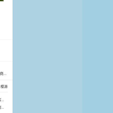
花卉
：
樱源
卡
相