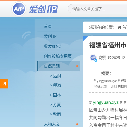
首页
您现在的位置：
首
爱创 IP
福建省福州市
收发红包！
创作投稿专用页
晓樱
2025-12-
自然景观
摘要：
远涧
# yingyuan.x
樱源
层林尽染，火红的枫叶
园林
#
yingyuan.xyz
# #
芳夏
区寿山乡九峰村层
秋雨
共同勾勒出一幅冬
人物人文
入资金用于村中古