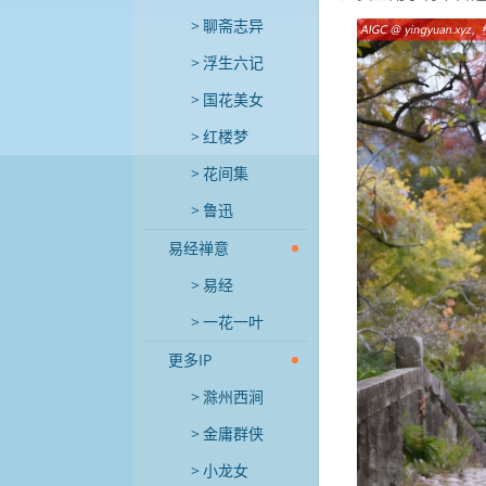
聊斋志异
浮生六记
国花美女
红楼梦
花间集
鲁迅
易经禅意
易经
一花一叶
更多IP
滁州西涧
金庸群侠
小龙女