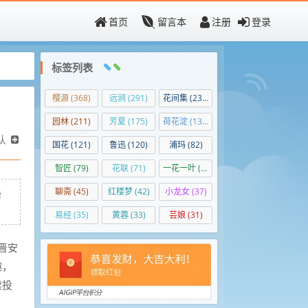
首页
留言本
注册
登录
标签列表
樱源
(368)
远涧
(291)
花间集
(236)
园林
(211)
芳夏
(175)
荷花淀
(138)
认
国花
(121)
鲁迅
(120)
浦玛
(82)
智匠
(79)
花联
(71)
一花一叶
(50)
聊斋
(45)
红楼梦
(42)
小龙女
(37)
村
易经
(35)
黄蓉
(33)
芸娘
(31)
晋安
趣，
续投