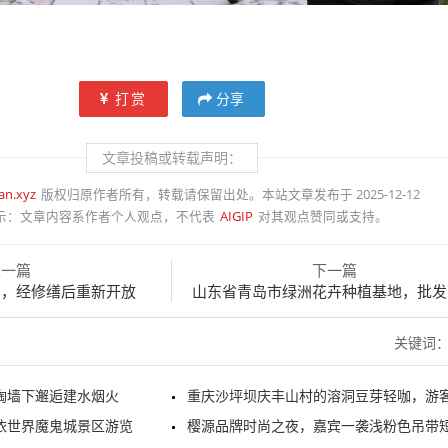
打赏
分享
文章投稿或转载声明：
an.xyz
版权归原作者所有，转载请保留出处。本站文章发布于 2025-12-12
示：
文章内容系作者个人观点，不代表
AIGIP
对其观点赞同或支持。
上一篇
下一篇
亭，经修缮后重新开放
山东省青岛市绿洲花卉种植基地，批发商正在采购
关键词
陶墙下邂逅建水烟火
重庆沙坪坝庆丰山村的溶洞豆芽轻咖，游客正在游览打
依世界魔鬼城景区游览
樱源品牌时尚之夜，嘉宾一袭浅粉色吊带短裙亮