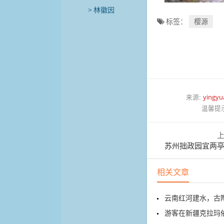
林徽因
标签：
樱源
来源:
yingyu
温馨提
苏州拙政园宜两
相关文章
云南红河建水，古
游客在新疆克拉玛