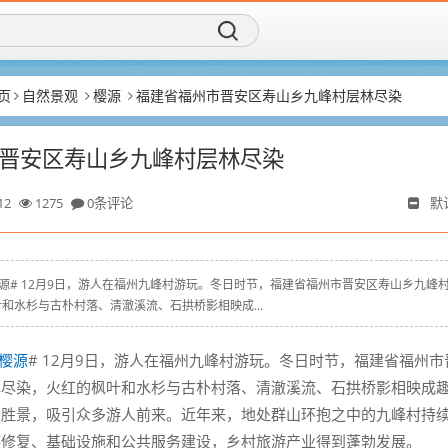
页
自然景观
樱源
福建省福州市晋安区寿山乡九峰村层林尽染
晋安区寿山乡九峰村层林尽染
12
1275
0条评论
默
yz # #樱源# 12月9日，游人在福州九峰村游玩。冬日时节，福建省福州市晋安区寿山乡九峰
和水杉与古朴村落、清澈溪流、石拱桥影相映成...
樱源
# 12月9日，游人在福州九峰村游玩。冬日时节，福建省福州市
林尽染，火红的枫叶和水杉与古朴村落、清澈溪流、石拱桥影相映成
日胜景，吸引众多游人前来。近年来，地处群山环抱之中的九峰村持
迹修复、基础设施和公共服务建设，乡村旅游产业得到蓬勃发展。