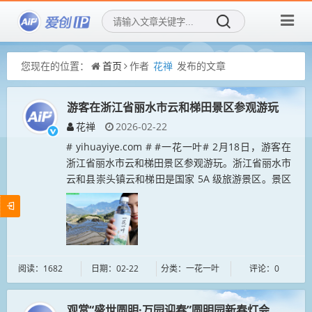
您现在的位置：
首页
作者
花禅
发布的文章
游客在浙江省丽水市云和梯田景区参观游玩
花禅
2026-02-22
# yihuayiye.com # #一花一叶# 2月18日，游客在
浙江省丽水市云和梯田景区参观游玩。浙江省丽水市
云和县崇头镇云和梯田是国家 5A 级旅游景区。景区
总面积 5.02 平方公里，是华东地区规模最大的梯
田...
阅读：1682
日期：02-22
分类：一花一叶
评论：0
观赏“盛世圆明·万园迎春”圆明园新春灯会