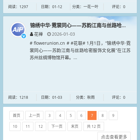
阅读：1297
日期：01-12
分类：一花一叶
评论：0
锦绣中华·霓裳同心——苏韵江南与丝路哈密服饰
花禅
2026-01-03
# flowerunion.cn # #花联# 1月1日，“锦绣中华·霓
裳同心——苏韵江南与丝路哈密服饰文化展”在江苏
苏州丝绸博物馆开幕。...
阅读：1218
日期：01-03
分类：秋雨
评论：0
首页
上一页
3
4
5
6
7
8
9
10
11
12
下一页
末页
共 12 页
点击查看更多