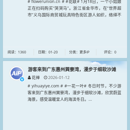
# flowerunion.cn # #花联# 1月18日，一个小姑娘
正在扫码购买“哭哭马”。浙江省金华市，在“世界超
市”义乌国际商贸城玩具特色街区游人如织，络绎不
绝的国内外客商纷至沓来...
阅读：1360
日期：01-20
分类：更多IP
评论：0
游客来到广东惠州巽寮湾，漫步于细软沙滩
花禅
2026-01-12
# yihuayiye.com # #一花一叶# 冬日时节，不少游
客来到广东惠州巽寮湾，漫步于细软沙滩，欣赏蔚蓝
海景，感受温暖宜人的海滨冬日。...