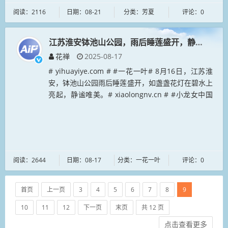
阅读：2116
日期：08-21
分类：芳夏
评论：0
江苏淮安钵池山公园，雨后睡莲盛开，静谧唯美。
花禅
2025-08-17
# yihuayiye.com # #一花一叶# 8月16日，江苏淮
安，钵池山公园雨后睡莲盛开，如盏盏花灯在碧水上
亮起，静谧唯美。# xiaolongnv.cn # #小龙女中国
#...
阅读：2644
日期：08-17
分类：一花一叶
评论：0
首页
上一页
3
4
5
6
7
8
9
10
11
12
下一页
末页
共 12 页
点击查看更多