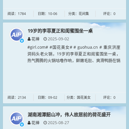
阅读：1784
日期：10-06
分类：花间集
评论：0
19岁的李菲夏正和闺蜜围坐一桌
花禅
2025-09-02
#girl.com# #国花美女# # guohua.cn # 重庆洪崖
洞码头老火锅，19岁的李菲夏正和闺蜜围坐一桌，
热气腾腾的火锅咕噜作响，鲜嫩毛肚、爽滑鸭肠在锅
中翻滚。三人边涮边聊，欢声笑语不断。重庆妹子豪
爽热情...
阅读：2134
日期：09-02
分类：国花美女
评论：0
湖南湘潭韶山冲，伟人故居前的荷花盛开
花禅
2025-08-27