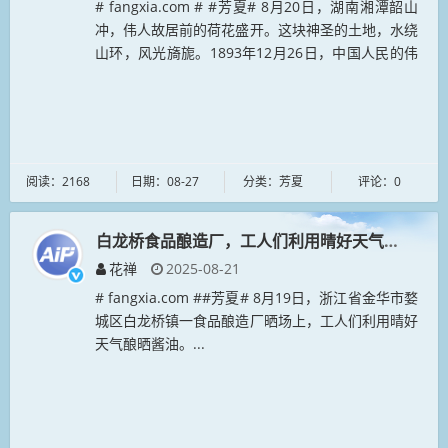
# fangxia.com # #芳夏# 8月20日，湖南湘潭韶山
冲，伟人故居前的荷花盛开。这块神圣的土地，水绕
山环，风光旖旎。1893年12月26日，中国人民的伟
大领袖毛泽东同志诞生在这里。韶山冲是一条狭长的
山谷，...
阅读：2168
日期：08-27
分类：芳夏
评论：0
白龙桥食品酿造厂，工人们利用晴好天气酿晒酱油
花禅
2025-08-21
# fangxia.com ##芳夏# 8月19日，浙江省金华市婺
城区白龙桥镇一食品酿造厂晒场上，工人们利用晴好
天气酿晒酱油。...