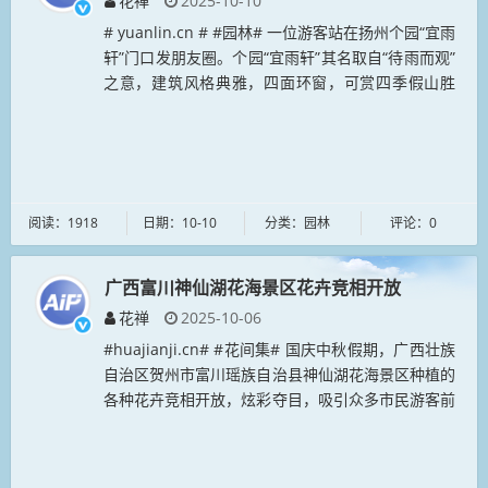
花禅
2025-10-10
# yuanlin.cn # #园林# 一位游客站在扬州个园“宜雨
轩”门口发朋友圈。个园“宜雨轩”其名取自“待雨而观”
之意，建筑风格典雅，四面环窗，可赏四季假山胜
景。轩内陈设古朴，与周边竹影婆娑、假山叠翠相...
阅读：1918
日期：10-10
分类：园林
评论：0
广西富川神仙湖花海景区花卉竞相开放
花禅
2025-10-06
#huajianji.cn# #花间集# 国庆中秋假期，广西壮族
自治区贺州市富川瑶族自治县神仙湖花海景区种植的
各种花卉竞相开放，炫彩夺目，吸引众多市民游客前
来游玩打卡，徜徉在浪漫的花海之中，乐享假期美好
时光。...