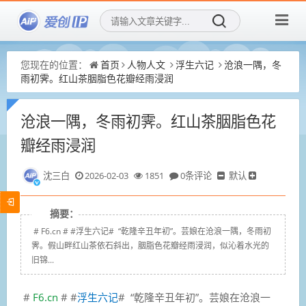
您现在的位置：
首页
人物人文
浮生六记
沧浪一隅，冬
雨初霁。红山茶胭脂色花瓣经雨浸润
沧浪一隅，冬雨初霁。红山茶胭脂色花
瓣经雨浸润
沈三白
2026-02-03
1851
0条评论
默认
摘要：
# F6.cn # #浮生六记# “乾隆辛丑年初”。芸娘在沧浪一隅，冬雨初
霁。假山畔红山茶依石斜出，胭脂色花瓣经雨浸润，似沁着水光的
旧锦...
#
F6.cn
# #
浮生六记
# “
乾隆辛丑年初”。芸娘在
沧浪一