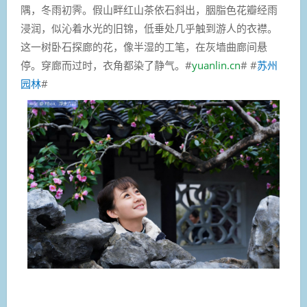
隅，冬雨初霁。假山畔红山茶依石斜出，胭脂色花瓣经雨
浸润，似沁着水光的旧锦，低垂处几乎触到游人的衣襟。
这一树卧石探廊的花，像半湿的工笔，在灰墙曲廊间悬
停。穿廊而过时，衣角都染了静气。#
yuanlin.cn
# #
苏州
园林
#