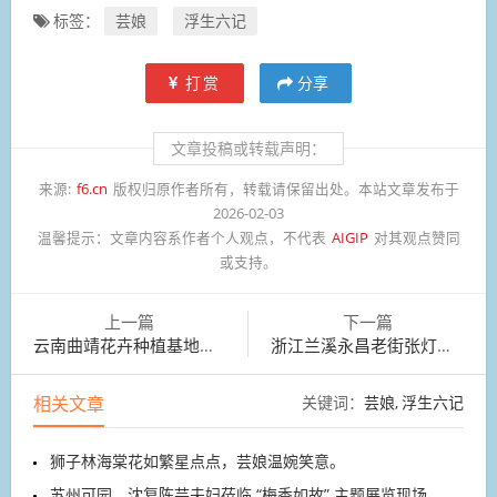
标签：
芸娘
浮生六记
打赏
分享
文章投稿或转载声明：
来源:
f6.cn
版权归原作者所有，转载请保留出处。本站文章发布于
2026-02-03
温馨提示：
文章内容系作者个人观点，不代表
AIGIP
对其观点赞同
或支持。
上一篇
下一篇
云南曲靖花卉种植基地，花农们正忙着采收、打包、运输
浙江兰溪永昌老街张灯结彩，年味浓郁
相关文章
关键词：
芸娘
浮生六记
狮子林海棠花如繁星点点，芸娘温婉笑意。
苏州可园，沈复陈芸夫妇莅临 “梅香如故” 主题展览现场