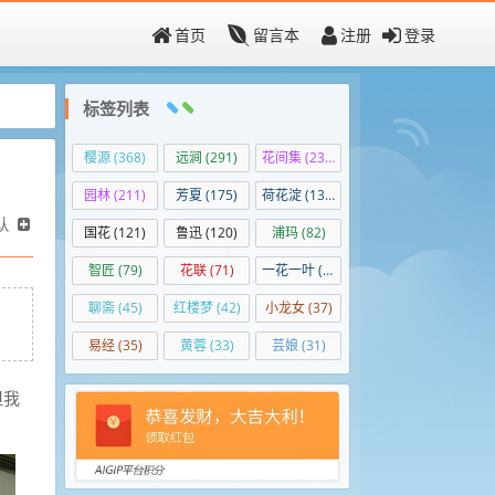
首页
留言本
注册
登录
标签列表
樱源
(368)
远涧
(291)
花间集
(236)
园林
(211)
芳夏
(175)
荷花淀
(138)
认
国花
(121)
鲁迅
(120)
浦玛
(82)
智匠
(79)
花联
(71)
一花一叶
(50)
聊斋
(45)
红楼梦
(42)
小龙女
(37)
易经
(35)
黄蓉
(33)
芸娘
(31)
但我