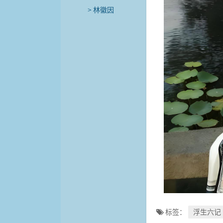
林徽因
标签：
浮生六记