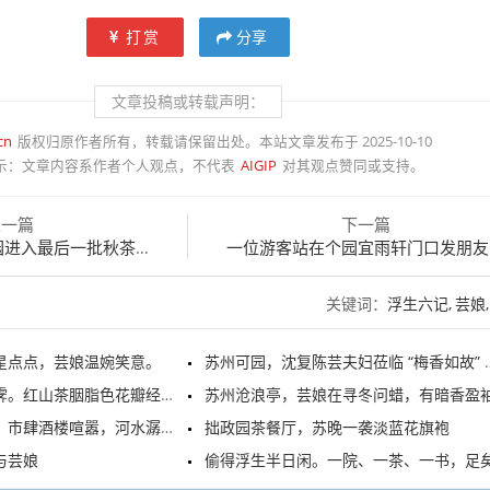
打赏
分享
文章投稿或转载声明：
cn
版权归原作者所有，转载请保留出处。本站文章发布于 2025-10-10
示：
文章内容系作者个人观点，不代表
AIGIP
对其观点赞同或支持。
上一篇
下一篇
进入最后一批秋茶采摘期
一位游客站在个园宜雨轩门口发朋友
关键词：
浮生六记
芸娘
星点点，芸娘温婉笑意。
苏州可园，沈复陈芸夫妇莅临 “梅香如故” 主题展览现场
。红山茶胭脂色花瓣经雨浸润
苏州沧浪亭，芸娘在寻冬问蜡，有暗香盈袖，喜悦芬
市肆酒楼喧嚣，河水潺潺流淌
拙政园茶餐厅，苏晚一袭淡蓝花旗袍
与芸娘
偷得浮生半日闲。一院、一茶、一书，足矣