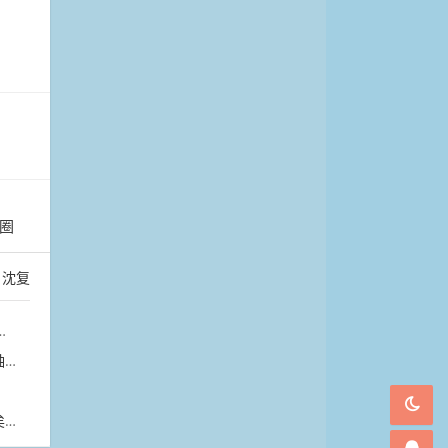
圈
沈复
芳
。