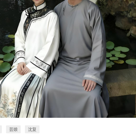
芸娘
沈复