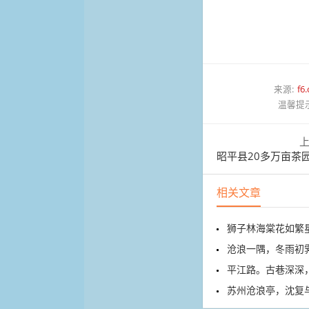
来源:
f6.
温馨提
昭平县20多万亩茶园
相关文章
狮子林海棠花如繁
沧浪一隅，冬雨初霁
平江路。古巷深深，
苏州沧浪亭，沈复