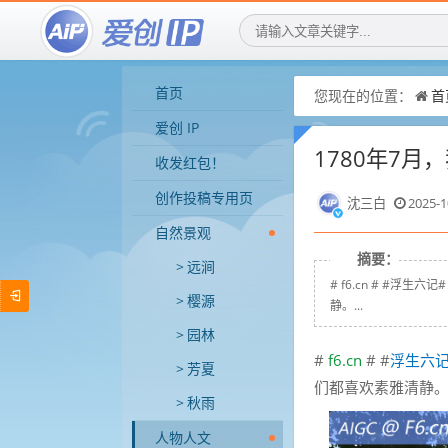
首页
您现在的位置：
首
爱创 IP
1780年7
收发红包！
创作投稿专用页
沈三白
2025-1
自然景观
摘要：
远涧
# f6.cn # #
樱源
静。...
园林
#
f6.cn
# #
浮生六
芳夏
们都喜欢素雅清静
秋雨
人物人文