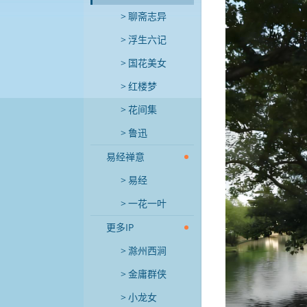
聊斋志异
浮生六记
国花美女
红楼梦
花间集
鲁迅
易经禅意
易经
一花一叶
更多IP
滁州西涧
金庸群侠
小龙女