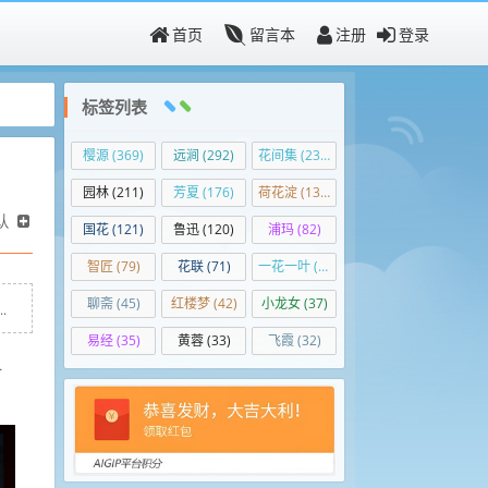
首页
留言本
注册
登录
标签列表
樱源
(369)
远涧
(292)
花间集
(236)
园林
(211)
芳夏
(176)
荷花淀
(139)
认
国花
(121)
鲁迅
(120)
浦玛
(82)
智匠
(79)
花联
(71)
一花一叶
(50)
聊斋
(45)
红楼梦
(42)
小龙女
(37)
.
易经
(35)
黄蓉
(33)
飞霞
(32)
一