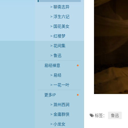
聊斋志异
浮生六记
国花美女
红楼梦
花间集
鲁迅
易经禅意
易经
一花一叶
更多IP
滁州西涧
金庸群侠
标签：
鲁迅
小龙女