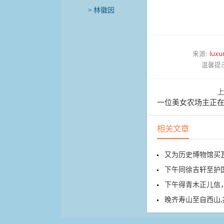
林徽因
来源:
luxu
温馨提
一位美女农场主正在给
相关文章
又为历史博物馆买
下午同徐吉轩至护
下午得青木正儿信
晚齐寿山至自西山