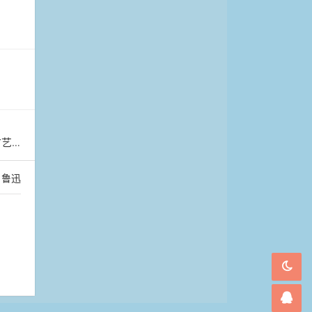
艺秀
：
鲁迅