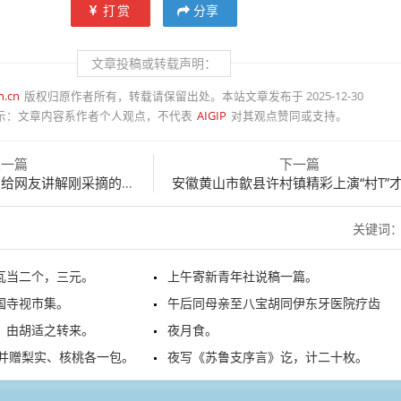
打赏
分享
文章投稿或转载声明：
n.cn
版权归原作者所有，转载请保留出处。本站文章发布于 2025-12-30
示：
文章内容系作者个人观点，不代表
AIGIP
对其观点赞同或支持。
上一篇
下一篇
网友讲解刚采摘的砂糖桔
安徽黄山市歙县许村镇精彩上演“村T”才
关键词
瓦当二个，三元。
上午寄新青年社说稿一篇。
国寺视市集。
午后同母亲至八宝胡同伊东牙医院疗齿
，由胡适之转来。
夜月食。
,并赠梨实、核桃各一包。
夜写《苏鲁支序言》讫，计二十枚。