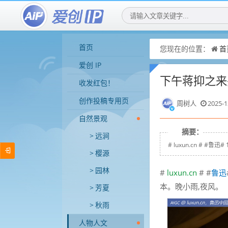
首页
您现在的位置：
首
爱创 IP
下午蒋抑之来
收发红包！
创作投稿专用页
周树人
2025-1
自然景观
摘要：
远涧
# luxun.cn #
樱源
园林
#
luxun.cn
# #
鲁迅
本。晚小雨,夜风。
芳夏
秋雨
人物人文