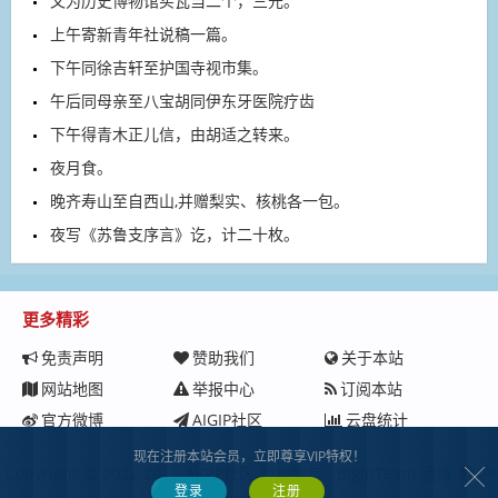
又为历史博物馆买瓦当二个，三元。
上午寄新青年社说稿一篇。
下午同徐吉轩至护国寺视市集。
午后同母亲至八宝胡同伊东牙医院疗齿
下午得青木正儿信，由胡适之转来。
夜月食。
晚齐寿山至自西山,并赠梨实、核桃各一包。
夜写《苏鲁支序言》讫，计二十枚。
更多精彩
免责声明
赞助我们
关于本站
网站地图
举报中心
订阅本站
官方微博
AIGIP社区
云盘统计
现在注册本站会员，立即尊享VIP特权！
Copyright
2022-2027
AIGIP社区
版权所有.
BigipTeam
运维
沪
登录
注册