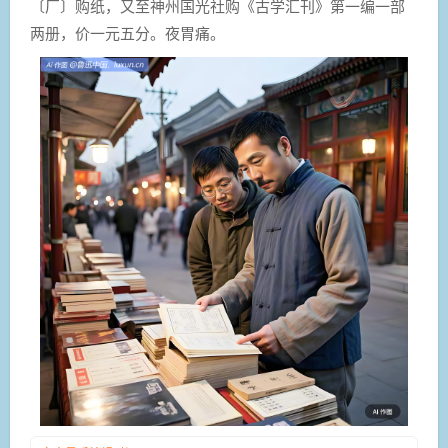
〔厂〕购纸，又至神州国光社购《古学汇刊》第一编一部
两册，价一元五分。夜胃痛。