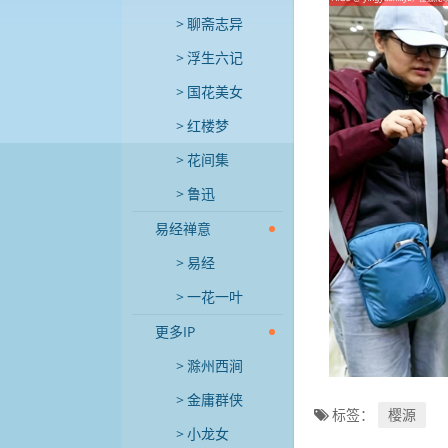
聊斋志异
浮生六记
国花美女
红楼梦
花间集
鲁迅
易经禅意
易经
一花一叶
更多IP
滁州西涧
金庸群侠
标签：
樱源
小龙女