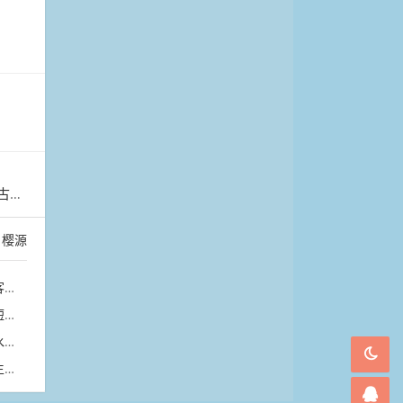
绽放
：
樱源
卡
相
演
作