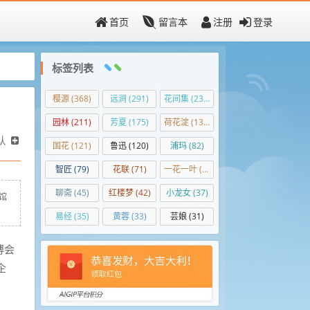
首页
留言本
注册
登录
标签列表
樱源
(368)
远涧
(291)
花间集
(236)
园林
(211)
芳夏
(175)
荷花淀
(138)
认
国花
(121)
鲁迅
(120)
浦玛
(82)
智匠
(79)
花联
(71)
一花一叶
(50)
聊斋
(45)
红楼梦
(42)
小龙女
(37)
览馆
易经
(35)
黄蓉
(33)
芸娘
(31)
博会
企