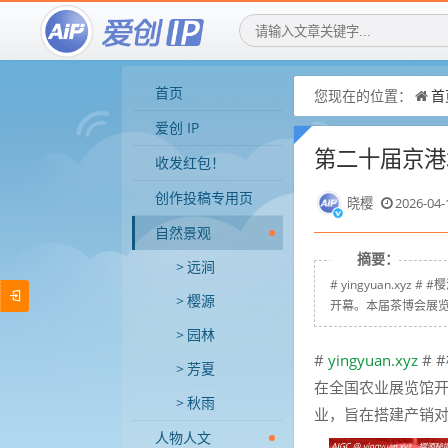
首页
您现在的位置：
首
爱创 IP
第二十届京港
收发红包！
创作投稿专用页
晓樱
2026-04-
自然景观
摘要：
远涧
# yingyuan.x
樱源
开幕。本届茶博会展览面
园林
#
yingyuan.xyz
# #
芳夏
在全国农业展览馆开
秋雨
业，旨在搭建产销对
人物人文