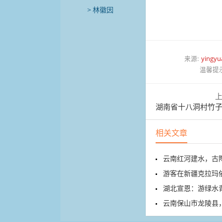
林徽因
来源:
yingyu
温馨提
湖南省十八洞村竹子寨
相关文章
云南红河建水，古
游客在新疆克拉玛
湖北宣恩：游绿水
云南保山市龙陵县，