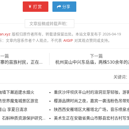
打赏
分享
文章投稿或转载声明：
an.xyz
版权归原作者所有，转载请保留出处。本站文章发布于 2026-04-19
示：
文章内容系作者个人观点，不代表
AIGIP
对其观点赞同或支持。
上一篇
下一篇
的苗族村民，正在网络直播
杭州吴山中兴东岳庙，两株530余年的古楸树绚烂
关键词
陶墙下邂逅建水烟火
重庆沙坪坝庆丰山村的溶洞豆芽轻咖，游客正在游览打
依世界魔鬼城景区游览
樱源品牌时尚之夜，嘉宾一袭浅粉色吊带短裙亮
青山 享夏日清凉
陕西西安雁塔区大雁塔北广场，音乐喷泉水舞秀精彩上
石斛种质资源保护研究中心
美术生正在安徽省黄山市黟县宏村古村写生创