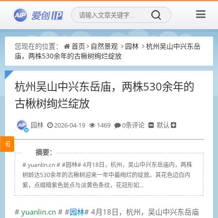
您现在的位置：
首页
自然景观
园林
杭州吴山中兴东岳
庙，两株530余年的古楸树绚烂绽放
杭州吴山中兴东岳庙，两株530余年的
古楸树绚烂绽放
园林
2026-04-19
1469
0条评论
默认
摘要：
# yuanlin.cn # #园林# 4月18日，杭州，吴山中兴东岳庙内，两株
树龄达530余年的古楸树迎来一年中最绚烂的绽放。其花色边白内
紫，点缀暗紫色斑点与淡黄色条纹，花冠形如...
#
yuanlin.cn
# #
园林
# 4月18日，杭州，吴山中兴东岳庙