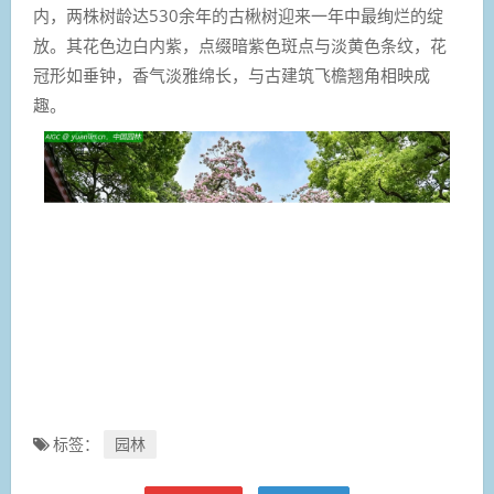
内，两株树龄达530余年的古楸树迎来一年中最绚烂的绽
放。其花色边白内紫，点缀暗紫色斑点与淡黄色条纹，花
冠形如垂钟，香气淡雅绵长，与古建筑飞檐翘角相映成
趣。
标签：
园林