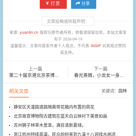
打赏
分享
文章投稿或转载声明：
来源:
yuanlin.cn
版权归原作者所有，转载请保留出处。本站文章发
布于 2026-04-19
温馨提示：
文章内容系作者个人观点，不代表
AIGIP
对其观点赞同
或支持。
上一篇
下一篇
第二十届京港北京茶博会在全国农业展览馆开幕
春光熹微，小龙女一身素雅，静享阅读时光
相关文章
关键词：
园林
静安区天潼路道路隔离带花箱内布置的荷花
北京故宫博物院古建筑在蓝天白云映衬下美景如画
苏州狮子林草木葱茏，满目清新夏绿。
浙江杭州持续高温，民众纷纷来到九溪十八涧戏水纳凉