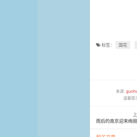
标签：
国花
来源:
guoh
温馨提
雨后的南京迎来绚丽晚