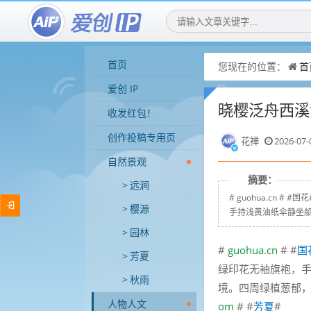
首页
您现在的位置：
首
爱创 IP
晓樱泛舟西溪
收发红包！
创作投稿专用页
花禅
2026-07-
自然景观
摘要：
远涧
# guohua.cn
樱源
手持浅黄油纸伞静坐船
园林
#
guohua.cn
# #
国
芳夏
绿印花无袖旗袍，
秋雨
境。四周绿植葱郁，
人物人文
om
# #
芳夏
#