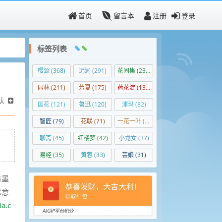
首页
留言本
注册
登录
标签列表
樱源
(368)
远涧
(291)
花间集
(236)
园林
(211)
芳夏
(175)
荷花淀
(138)
认
国花
(121)
鲁迅
(120)
浦玛
(82)
智匠
(79)
花联
(71)
一花一叶
(50)
聊斋
(45)
红楼梦
(42)
小龙女
(37)
，
易经
(35)
黄蓉
(33)
芸娘
(31)
着墨
化意
ia.c