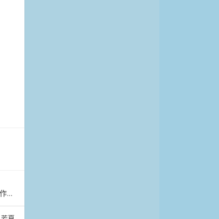
草莓
芳夏