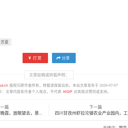
芳夏
打赏
分享
文章投稿或转载声明：
ua.cn
版权归原作者所有，转载请保留出处。本站文章发布于 2026-07-07
示：
文章内容系作者个人观点，不代表
AIGIP
对其观点赞同或支持。
上一篇
下一篇
霞，放眼望去，景致如画
四川甘孜州虾拉沱镇农业产业园内，工作人员在采摘
关键词：
国花