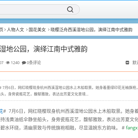
页
人物人文
国花美女
晓樱泛舟西溪湿地公园，演绎江南中式雅韵
湿地公园，演绎江南中式雅韵
07
1240
0条评论
默
 # #国花# 7月6日，网红晓樱现身杭州西溪湿地公园水上木船取景。她身着墨绿印花无袖旗袍
头，身旁瓷瓶花艺，馥郁雅致，表达出芳夏文化意境...
花
# 7月6日，网红晓樱现身杭州西溪湿地公园水上木船取景。她身
手持浅黄油纸伞静坐船头，身旁瓷瓶花艺，馥郁雅致，表达出芳夏文
碧水环绕，清幽景致与传统旗袍相融，尽显温婉东方韵味。 #
fangx