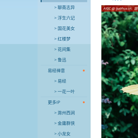
聊斋志异
浮生六记
国花美女
红楼梦
花间集
鲁迅
易经禅意
易经
一花一叶
更多IP
滁州西涧
金庸群侠
小龙女