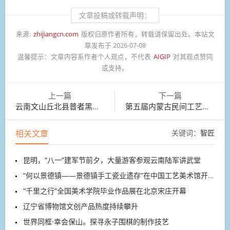
文章投稿或转载声明：
来源:
zhijiangcn.com
版权归原作者所有，转载请保留出处。本站文
章发布于 2026-07-08
温馨提示：
文章内容系作者个人观点，不代表
AIGIP
对其观点赞同
或支持。
上一篇
下一篇
云南文山丘北县普者黑景区荷约餐馆，商家摆放荷花宴
第五届内蒙古民间工艺美术精品展在内蒙古美术馆开幕
相关文章
关键词：
智匠
昆明，“八一”建军节前夕，大量游客参观云南陆军讲武堂
“何以景德镇——景德镇手工瓷业遗存”在中国工艺美术馆开展
“千里之行”全国美术学院毕业作品展在北京宋庄开幕
辽宁省博物馆文创产品热度持续攀升
世界同框·幸会保山。探寻永子围棋的制作技艺