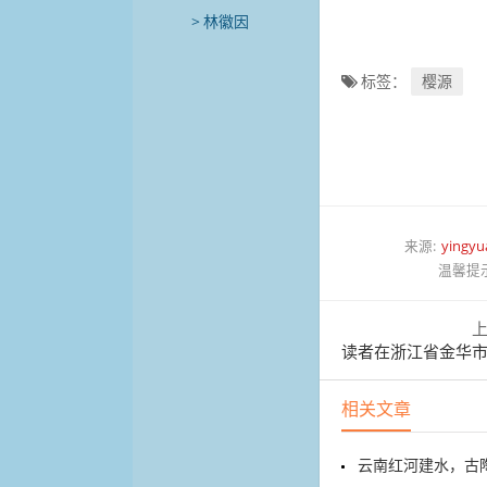
林徽因
标签：
樱源
来源:
yingyu
温馨提
读者在浙江省金华市武义
相关文章
云南红河建水，古