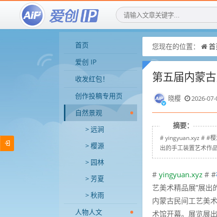
首页
您现在的位置：
首
爱创 IP
第五届内蒙古
收发红包！
创作投稿专用页
晓樱
2026-07-
自然景观
摘要：
远涧
# yingyuan.x
樱源
出的手工装置艺术作品《
园林
#
yingyuan.xyz
# #
芳夏
艺美术精品展”展出
秋雨
内蒙古民间工艺美术
人物人文
术馆开幕。展览展出