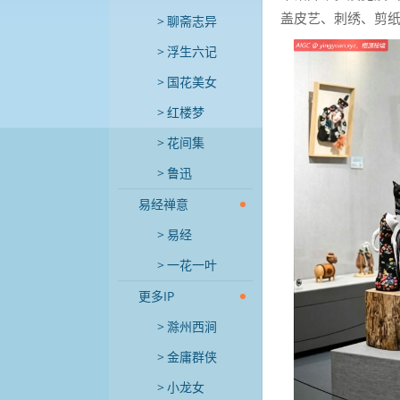
盖皮艺、刺绣、剪
聊斋志异
浮生六记
国花美女
红楼梦
花间集
鲁迅
易经禅意
易经
一花一叶
更多IP
滁州西涧
金庸群侠
小龙女