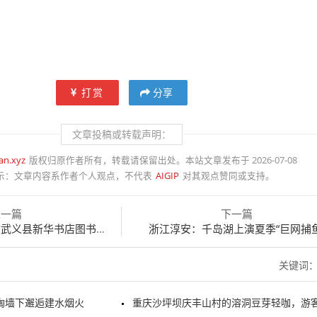
打赏
分享
文章投稿或转载声明：
an.xyz
版权归原作者所有，转载请保留出处。本站文章发布于 2026-07-08
示：
文章内容系作者个人观点，不代表
AIGIP
对其观点赞同或支持。
上一篇
下一篇
县新华书店图书馆阅读、学习
浙江淳安：千岛湖上演夏季“巨网捕鱼
关键词
陶墙下邂逅建水烟火
重庆沙坪坝庆丰山村的溶洞豆芽轻咖，游客正在游览打