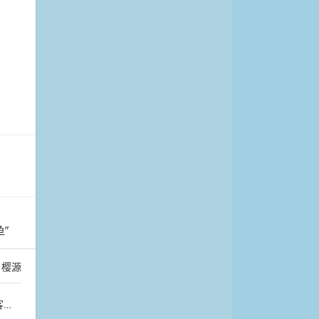
”
：
樱源
卡