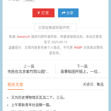
打赏
分享
文章投稿或转载声明：
来源:
luxun.cn
版权归原作者所有，转载请保留出处。本站文章发
布于 2025-08-13
温馨提示：
文章内容系作者个人观点，不代表
AIGIP
对其观点赞同
或支持。
上一篇
下一篇
市民在北京紫竹院公园“荷花渡”景区欣赏盛开的荷花
苗寨稻田阡陌上，一位姑娘提着一篮子的牛腊巴和糯米酒
相关文章
关键词：
鲁迅
又为历史博物馆买瓦当二个，三元。
上午寄新青年社说稿一篇。