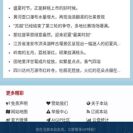
盛夏时节，正是鲜桃上市的好时候。
黄河壶口瀑布水量增大，再现浊浪翻滚的壮美景观
“苏超”已经结束了第三轮的争夺，多地比赛场场爆满。
那拉提草原绿意盎然，迎来初夏“最美时刻”
江苏省淮安市洪泽湖畔古堰景区呈现出一幅迷人的初夏风景。
岭南的五月，荔枝渐红，硕果挂满枝头。
田地里洋甘菊成片绽放，如繁星点点，香气四溢
四川达州万源市红岭寺，杜鹃花怒放，火红的花朵点缀在大巴山间。
更多精彩
免责声明
赞助我们
关于本站
网站地图
举报中心
订阅本站
官方微博
AIGIP社区
云盘统计
现在注册本站会员，立即尊享VIP特权！