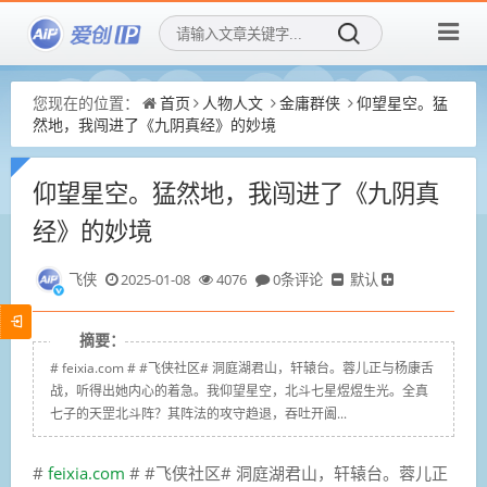
您现在的位置：
首页
人物人文
金庸群侠
仰望星空。猛
然地，我闯进了《九阴真经》的妙境
仰望星空。猛然地，我闯进了《九阴真
经》的妙境
飞侠
2025-01-08
4076
0条评论
默认
摘要：
# feixia.com # #飞侠社区# 洞庭湖君山，轩辕台。蓉儿正与杨康舌
战，听得出她内心的着急。我仰望星空，北斗七星煜煜生光。全真
七子的天罡北斗阵？其阵法的攻守趋退，吞吐开阖...
#
feixia.com
# #飞侠社区# 洞庭湖君山，轩辕台。蓉儿正