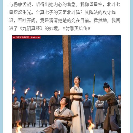
与杨康舌战，听得出她内心的着急。我仰望星空，北斗七
星煜煜生光。全真七子的天罡北斗阵？其阵法的攻守趋
退，吞吐开阖，竟是清清楚楚的宛在目前。猛然地，我闯
进了《九阴真经》的妙境。#射雕英雄传#