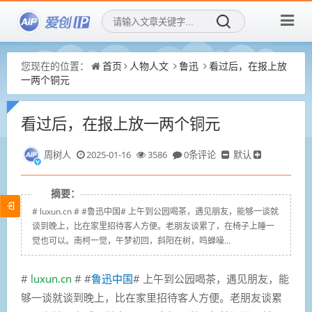
您现在的位置：
首页
人物人文
鲁迅
看过后，在报上放
一两个铜元
看过后，在报上放一两个铜元
周树人
2025-01-16
3586
0条评论
默认
摘要：
# luxun.cn # #鲁迅中国# 上午到公园喝茶，遇见朋友，能够一谈就
谈到晚上，比在家里招待客人方便。老朋友谈累了，在椅子上睡一
觉也可以。南柯一觉，午梦初回，斜阳在树，鸣蝉噪...
#
luxun.cn
# #
鲁迅中国
# 上午到公园喝茶，遇见朋友，能
够一谈就谈到晚上，比在家里招待客人方便。老朋友谈累