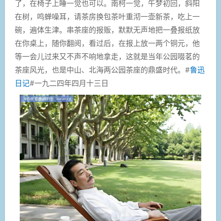
了，在椅子上睡一觉也可以。南柯一觉，午梦初回，斜阳
在树，鸣蝉噪耳，请茶房换包茶叶重沏一壶新茶，吃上一
碗，遍体生津。串茶座的报贩，默默无声地把一叠报纸放
在你桌上，随你翻阅，看过后，在报上放一两个铜元，他
等一会儿过来又不声不响地拿走，这就是当年公园啜茗的
茶座风光，也是中山、北海两公园茶座的鼎盛时代。#
鲁迅
日记
#一九二四年四月十三日