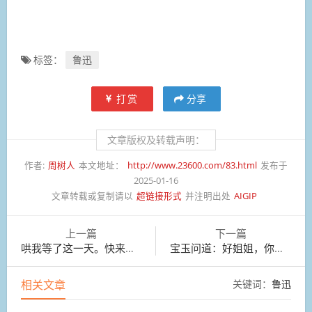
标签：
鲁迅
打赏
分享
文章版权及转载声明：
作者:
周树人
本文地址：
http://www.23600.com/83.html
发布于
2025-01-16
文章转载或复制请以
超链接形式
并注明出处
AIGIP
上一篇
下一篇
哄我等了这一天。快来给我写完了这些墨才算呢！
宝玉问道：好姐姐，你怎么又不喜欢了？难道怕我上学去，撂的你们清冷了不成？
相关文章
关键词：
鲁迅