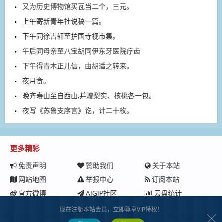
又为历史博物馆买瓦当二个，三元。
上午寄新青年社说稿一篇。
下午同徐吉轩至护国寺视市集。
午后同母亲至八宝胡同伊东牙医院疗齿
下午得青木正儿信，由胡适之转来。
夜月食。
晚齐寿山至自西山,并赠梨实、核桃各一包。
夜写《苏鲁支序言》讫，计二十枚。
更多精彩
免责声明
赞助我们
关于本站
网站地图
举报中心
订阅本站
官方微博
AIGIP社区
云盘统计
现在注册本站会员，立即尊享VIP特权！
Copyright
2022-2027
AIGIP社区
版权所有.
BigipTeam
运维
沪