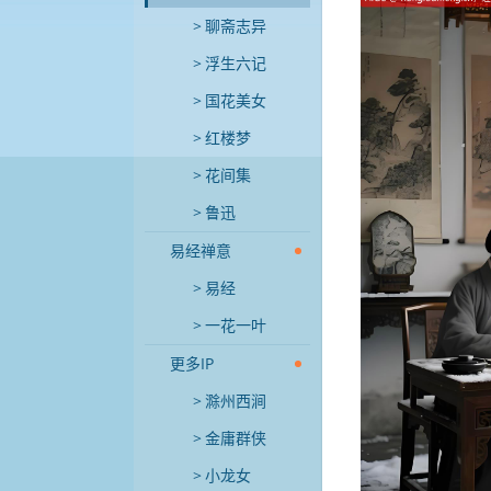
聊斋志异
浮生六记
国花美女
红楼梦
花间集
鲁迅
易经禅意
易经
一花一叶
更多IP
滁州西涧
金庸群侠
小龙女