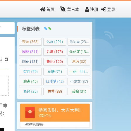
首页
留言本
注册
登录
”
标签列表
樱源
(368)
远涧
(291)
花间集
(236)
园林
(211)
芳夏
(175)
荷花淀
(138)
认
国花
(121)
鲁迅
(120)
浦玛
(82)
智匠
(79)
花联
(71)
一花一叶
(50)
聊斋
(45)
红楼梦
(42)
小龙女
(37)
：
易经
(35)
黄蓉
(33)
芸娘
(31)
目命
说：