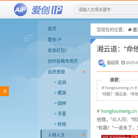
首页
您现在的位置：
首
爱创 IP
湘云道：“命
收发红包！
创作投稿专用页
脂砚斋
2025-0
自然景观
摘要：
远涧
# hongloumen
樱源
“何题？”湘云道：“命他
园林
#
hongloumeng.cn
芳夏
他做。”众人问：“
秋雨
“有趣！”一语未了
人物人文