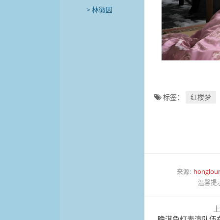
林徽因
标签：
红楼梦
来源:
honglou
温馨提
瞻淇鱼灯表演队伍