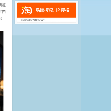
睛抠
了四
出