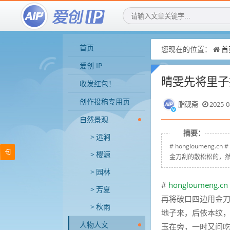
首页
您现在的位置：
首
爱创 IP
晴雯先将里子
收发红包！
创作投稿专用页
脂砚斋
2025-0
自然景观
摘要：
远涧
# hongloumen
樱源
金刀刮的散松松的，然
园林
#
hongloumeng.cn
芳夏
再将破口四边用金
秋雨
地子来，后依本纹
人物人文
玉在旁，一时又问