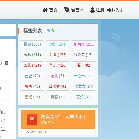
首页
留言本
注册
登录
标签列表
樱源
(368)
远涧
(291)
花间集
(236)
园林
(211)
芳夏
(175)
荷花淀
(138)
认
国花
(121)
鲁迅
(120)
浦玛
(82)
智匠
(79)
花联
(71)
一花一叶
(50)
聊斋
(45)
红楼梦
(42)
小龙女
(37)
用
易经
(35)
黄蓉
(33)
芸娘
(31)
面，
界出
。宝
上，