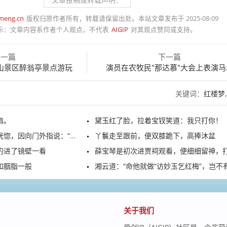
meng.cn
版权归原作者所有，转载请保留出处。本站文章发布于 2025-08-09
示：
文章内容系作者个人观点，不代表
AIGIP
对其观点赞同或支持。
上一篇
下一篇
山景区醉翁亭景点游玩
演员在农牧民"那达慕"大会上表演马
关键词：
红楼梦
扇。
黛玉红了脸，拉着宝钗笑道：我只打你！
因向门外指说：“才出去了。”
丫鬟走至跟前，便双膝跪下，高捧沐盆
的进了镜壁一看
薛宝琴是初次进贾祠观看，便细细留神，打量这宗
如胭脂一般
湘云道：“命他就做“访妙玉乞红梅”，岂不有趣？
关于我们