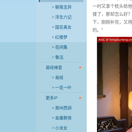
一时又拿个枕头给他
聊斋志异
搂了，那却怎么好？
浮生六记
下，刚刚补完，又用
国花美女
的。”
红楼梦
花间集
鲁迅
易经禅意
易经
一花一叶
更多IP
滁州西涧
金庸群侠
小龙女