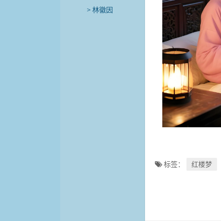
林徽因
标签：
红楼梦