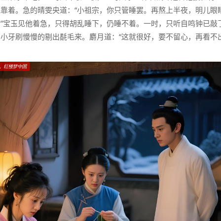
靠着。急的晴雯央道：“小祖宗，你只管睡罢。再熬上半夜，明儿眼
”宝玉见他着急，只得胡乱睡下，仍睡不着。一时，只听自鸣钟已敲
小牙刷慢慢的剔出氄毛来。麝月道：“这就很好，要不留心，再看不