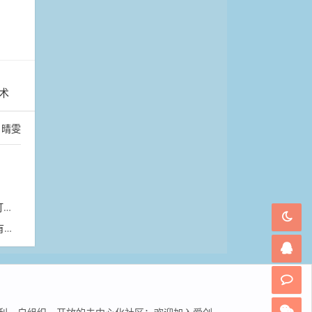
术
晴雯
祠
”