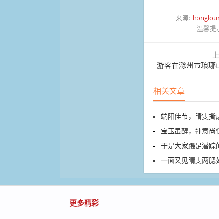
来源:
honglou
温馨提
游客在滁州市琅琊
相关文章
端阳佳节，晴雯撕
宝玉虽醒，神意尚恍惚，
于是大家蹑足潜踪
一面又见晴雯两腮
更多精彩