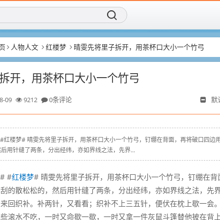
页
人物人文
红楼梦
晴雯先将里子拆开，用茶杯口大小一个竹弓
拆开，用茶杯口大小一个竹弓
8-09
9212
0条评论
默
g.cn # #红楼梦# 晴雯先将里子拆开，用茶杯口大小一个竹弓，钉绷在背面，再将破口四边
后用针缝了两条，分出经纬，亦如界线之法，先界...
# #
红楼梦
# 晴雯先将里子拆开，用茶杯口大小一个竹弓，钉绷在背
刀刮的散松松的，然后用针缝了两条，分出经纬，亦如界线之法，先
，来回织补。补两针，又看看；织补不上三五针，便伏在枕上歇一会
吃些滚水不吃，一时又命歇一歇，一时又拿一件灰鼠斗篷替他披在背