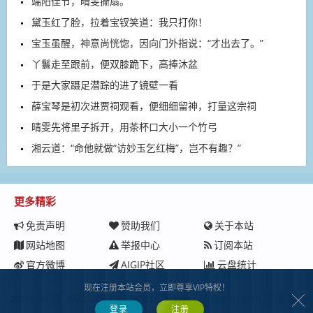
端阳佳节，晴雯撕扇。
黛玉红了脸，拉着宝钗笑道：我只打你！
宝玉虽醒，神意尚恍惚，因向门外指说：“才出去了。”
丫鬟走至跟前，便双膝跪下，高捧沐盆
于是大家蹑足潜踪的进了镜壁一看
薛宝琴是初次进贾祠观看，便细细留神，打量这宗祠
晴雯先将里子拆开，用茶杯口大小一个竹弓
湘云道：“命他就做“访妙玉乞红梅”，岂不有趣？”
更多精彩
免责声明
赞助我们
关于本站
网站地图
举报中心
订阅本站
官方微博
AIGIP社区
云盘统计
现在注册本站会员，立即尊享VIP特权！
Copyright
2022-2027
AIGIP社区
版权所有.
BigipTeam
运维
沪
登录
注册