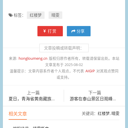
标签：
红楼梦
晴雯
打赏
分享
文章投稿或转载声明：
来源:
hongloumeng.cn
版权归原作者所有，转载请保留出处。本站
文章发布于 2025-08-02
温馨提示：
文章内容系作者个人观点，不代表
AIGIP
对其观点赞同
或支持。
上一篇
下一篇
夏日，青海省黄南藏族自治州泽库县境内水草丰饶
游客在泰山景区日观峰观看日出
相关文章
关键词：
红楼梦
晴雯