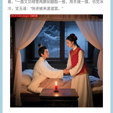
着。”一面又见晴雯两腮如胭脂一般，用手摸一摸，也觉冰
冷，宝玉道：“快进被来渥渥罢。”