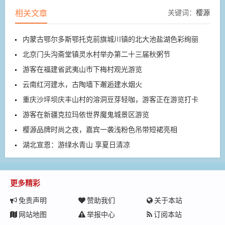
相关文章
关键词：
樱源
内蒙古鄂尔多斯鄂托克前旗城川镇的北大池盐湖色彩绚丽
北京门头沟斋堂镇灵水村举办第二十三届秋粥节
游客在福建省武夷山市下梅村观光游览
云南红河建水，古陶墙下邂逅建水烟火
重庆沙坪坝庆丰山村的溶洞豆芽轻咖，游客正在游览打卡
游客在新疆克拉玛依世界魔鬼城景区游览
樱源品牌时尚之夜，嘉宾一袭浅粉色吊带短裙亮相
湖北宣恩：游绿水青山 享夏日清凉
更多精彩
免责声明
赞助我们
关于本站
网站地图
举报中心
订阅本站